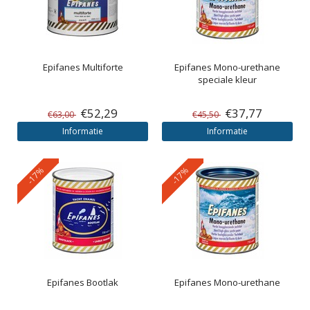
Epifanes
Multiforte
Epifanes
Mono-urethane
speciale kleur
€52,29
€37,77
€63,00
€45,50
Informatie
Informatie
-17%
-17%
Epifanes
Bootlak
Epifanes
Mono-urethane