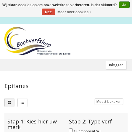
Wij slaan cookies op om onze website te verbeteren. Is dat akkoord?
Ja
Toggle
navigation
Nee
Meer over cookies »
Inloggen
Epifanes
Meest bekeken
Stap 1: Kies hier uw
Stap 2: Type verf
merk
1 Component
(40)