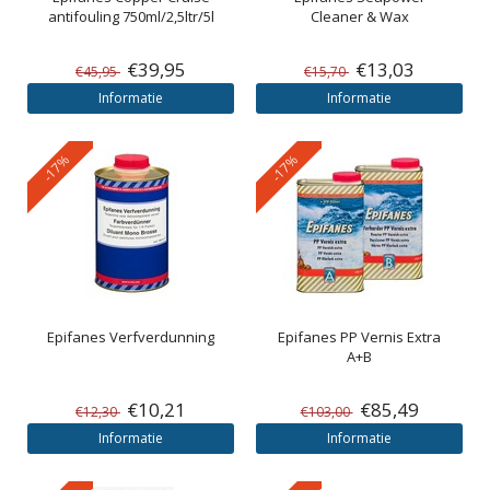
antifouling 750ml/2,5ltr/5l
Cleaner & Wax
€39,95
€13,03
€45,95
€15,70
Informatie
Informatie
-17%
-17%
Epifanes
Verfverdunning
Epifanes
PP Vernis Extra
A+B
€10,21
€85,49
€12,30
€103,00
Informatie
Informatie