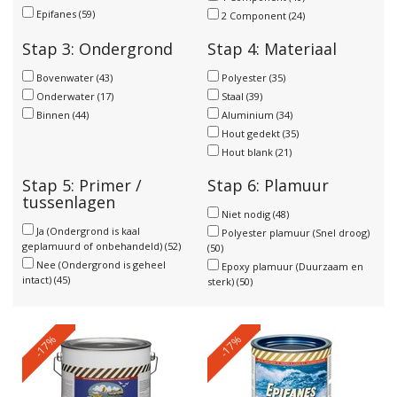
Epifanes
(59)
2 Component
(24)
Stap 3: Ondergrond
Stap 4: Materiaal
Bovenwater
(43)
Polyester
(35)
Onderwater
(17)
Staal
(39)
Binnen
(44)
Aluminium
(34)
Hout gedekt
(35)
Hout blank
(21)
Stap 5: Primer /
Stap 6: Plamuur
tussenlagen
Niet nodig
(48)
Ja (Ondergrond is kaal
Polyester plamuur (Snel droog)
geplamuurd of onbehandeld)
(52)
(50)
Nee (Ondergrond is geheel
Epoxy plamuur (Duurzaam en
intact)
(45)
sterk)
(50)
-17%
-17%