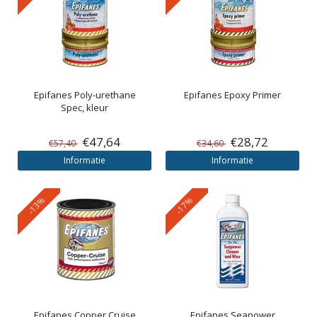
Epifanes
Poly-urethane
Epifanes
Epoxy Primer
Spec, kleur
€47,64
€28,72
€57,40
€34,60
Informatie
Informatie
-13%
-17%
Epifanes
Copper Cruise
Epifanes
Seapower