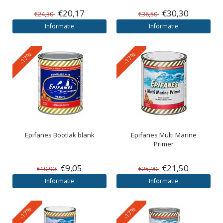
€20,17
€30,30
€24,30
€36,50
Informatie
Informatie
-17%
-17%
Epifanes
Bootlak blank
Epifanes
Multi Marine
Primer
€9,05
€21,50
€10,90
€25,90
Informatie
Informatie
-17%
-17%