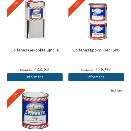
-17%
-17%
Epifanes
Gekookte Lijnolie
Epifanes
Epoxy Filler 1500
€44,82
€28,97
€54,00
€34,90
Informatie
Informatie
Incl. btw
-17%