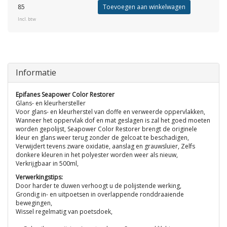
85
Toevoegen aan winkelwagen
Incl. btw
Informatie
Epifanes Seapower Color Restorer
Glans- en kleurhersteller
Voor glans- en kleurherstel van doffe en verweerde oppervlakken,
Wanneer het oppervlak dof en mat geslagen is zal het goed moeten
worden gepolijst, Seapower Color Restorer brengt de originele
kleur en glans weer terug zonder de gelcoat te beschadigen,
Verwijdert tevens zware oxidatie, aanslag en grauwsluier, Zelfs
donkere kleuren in het polyester worden weer als nieuw,
Verkrijgbaar in 500ml,
Verwerkingstips:
Door harder te duwen verhoogt u de polijstende werking,
Grondig in- en uitpoetsen in overlappende ronddraaiende
bewegingen,
Wissel regelmatig van poetsdoek,