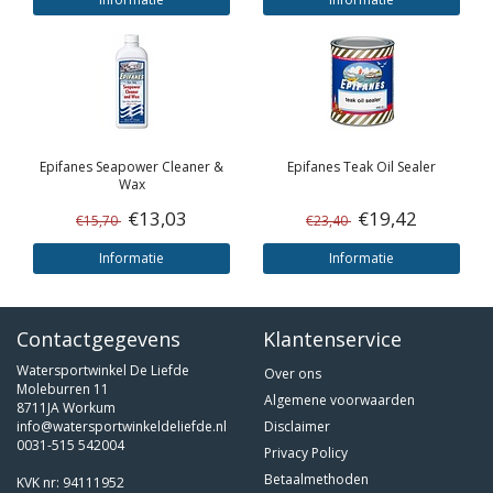
Epifanes
Seapower Cleaner &
Epifanes
Teak Oil Sealer
Wax
€13,03
€19,42
€15,70
€23,40
Informatie
Informatie
Contactgegevens
Klantenservice
Watersportwinkel De Liefde
Over ons
Moleburren 11
Algemene voorwaarden
8711JA Workum
info@watersportwinkeldeliefde.nl
Disclaimer
0031-515 542004
Privacy Policy
Betaalmethoden
KVK nr: 94111952