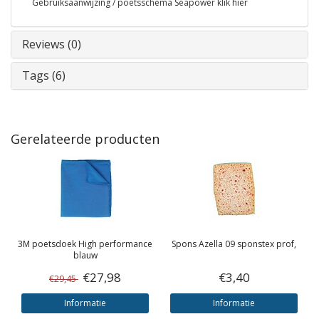
Gebruiksaanwijzing / poetsschema Seapower klik hier
Reviews (0)
Tags (6)
Gerelateerde producten
3M
poetsdoek High performance
Spons Azella 09 sponstex prof,
blauw
€27,98
€3,40
€29,45
Informatie
Informatie