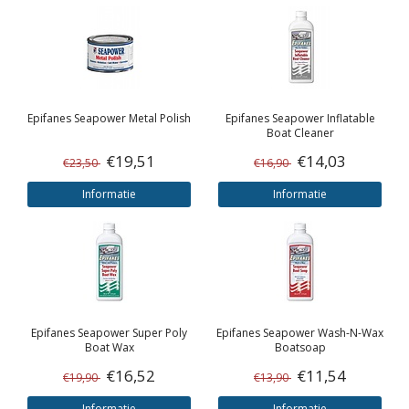
Epifanes
Seapower Metal Polish
Epifanes
Seapower Inflatable
Boat Cleaner
€19,51
€14,03
€23,50
€16,90
Informatie
Informatie
Epifanes
Seapower Super Poly
Epifanes
Seapower Wash-N-Wax
Boat Wax
Boatsoap
€16,52
€11,54
€19,90
€13,90
Informatie
Informatie