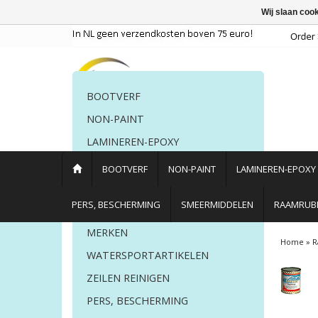
Wij slaan coo
BOOTVERF
NON-PAINT
LAMINEREN-EPOXY
POETSMIDDELEN
BOOTVERF
NON-PAINT
LAMINEREN-EPOXY
PERS. BESCHERMING
PERS, BESCHERMING
SMEERMIDDELEN
RAAMRUBB
LIJM EN KIT
MERKEN
Home
»
R
WATERSPORTARTIKELEN
ZEILEN REINIGEN
PERS, BESCHERMING