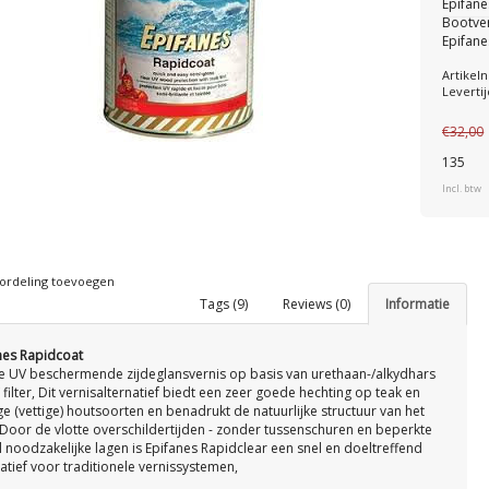
Epifane
Bootver
Epifane
Artike
Levertij
€32,00
135
Incl. btw
ordeling toevoegen
Tags (9)
Reviews (0)
Informatie
nes Rapidcoat
e UV beschermende zijdeglansvernis op basis van urethaan-/alkydhars
filter, Dit vernisalternatief biedt een zeer goede hechting op teak en
ge (vettige) houtsoorten en benadrukt de natuurlijke structuur van het
 Door de vlotte overschildertijden - zonder tussenschuren en beperkte
l noodzakelijke lagen is Epifanes Rapidclear een snel en doeltreffend
atief voor traditionele vernissystemen,