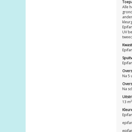
Toepa
Alle 
grond
ander
kleur
Epifa
UV be
tweec
Kwast
Epifa
Spuit
Epifa
Overs
Na 5 u
Overs
Na sc
Uitst
2
13 m
Kleur
Epifa
epifa
epifa