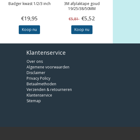
Badger kwast 1/2/3 inch
3M
afplaktape goud
19/25/38/50MM
€19,95
€5,52
€5,81
Koop nu
Koop nu
Klantenservice
Over ons
Algemene voorwaarden
Disclaimer
Privacy Policy
Betaalmethoden
Verzenden & retourneren
Klantenservice
Sitemap