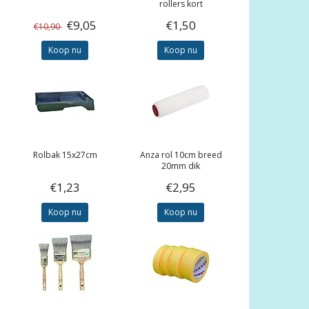
rollers kort
€9,05
€1,50
€10,90
Koop nu
Koop nu
Rolbak 15x27cm
Anza rol 10cm breed
20mm dik
€1,23
€2,95
Koop nu
Koop nu