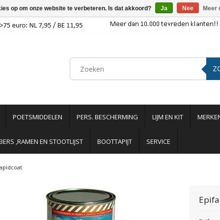
kies op om onze website te verbeteren. Is dat akkoord?
Ja
Nee
Meer 
Z
POETSMIDDELEN
PERS. BESCHERMING
LIJM EN KIT
MERKE
ERS ,RAMEN EN STOOTLIJST
BOOTTAPIJT
SERVICE
apidcoat
Epif