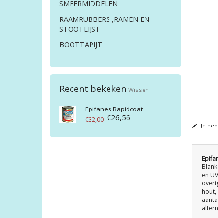
SMEERMIDDELEN
RAAMRUBBERS ,RAMEN EN
STOOTLIJST
BOOTTAPIJT
Recent bekeken
Wissen
Epifanes
Rapidcoat
€26,56
€32,00
Je beo
Epifa
Blank
en UV 
overi
hout,
aanta
altern