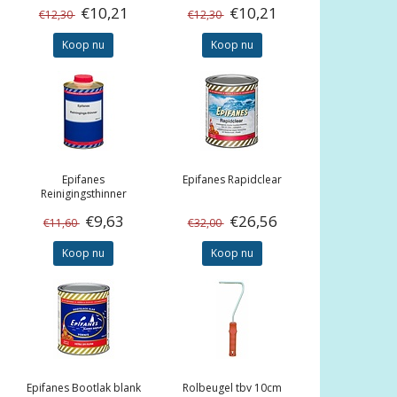
€10,21
€10,21
€12,30
€12,30
Koop nu
Koop nu
Epifanes
Epifanes
Rapidclear
Reinigingsthinner
€9,63
€26,56
€11,60
€32,00
Koop nu
Koop nu
Epifanes
Bootlak blank
Rolbeugel tbv 10cm