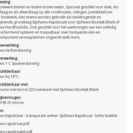
ssing:
houtwerk binnen en buiten boven water, Speciaal geschikt voor teak, Als
laag en als afwerklaag op alle rondhouten, relingen, potdeksels en
 houtwerk, Kan tevens worden gebruikt als sneldrogende en
gevende grondlaag (Epifanes Rapidcoat) voor Epifanes Bootlak Blank of
nes Hardhoutolie, Ook geschikt voor het aanbrengen van een volledig
schermend systeem en toepasbaar over bestaande één-en
omponent vernissystemen ongeacht welk merk,
verwerking:
nes Verfverdunning
verwerking:
nes 1-C Spuitverdunning
childerbaar:
ur bij 18°C,
childerbaar met:
huren met korrel 220 eventueel met Epifanes Bootlak Blank
rijkvermogen:
/l @ 25 micron
en:
nes Rapidclear : transparant amber Epifanes Rapidcoat : lichte teaktint
nes-rapidcoat,pdf
nes-rapidcoatnl,pdf