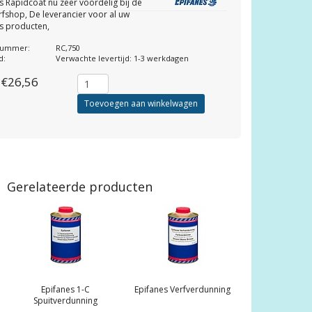
s Rapidcoat nu zeer voordelig bij de
fshop, De leverancier voor al uw
s producten,
lnummer:
RC,750
d:
Verwachte levertijd: 1-3 werkdagen
€26,56
Toevoegen aan winkelwagen
Gerelateerde producten
Epifanes
1-C
Epifanes
Verfverdunning
Spuitverdunning