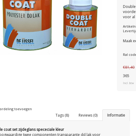
Double 
voordel
voor al
Artike
Levertij
Maak e
Ral cod
€81,40
365
Incl. btw
ordeling toevoegen
Tags (8)
Reviews (0)
Informatie
e coat set zijdeglans spececiale kleur
oogwaardige twee componenten transparante dd lak voor