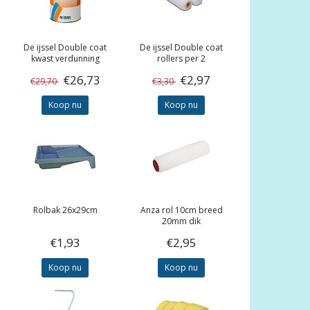
De ijssel
Double coat
De ijssel
Double coat
kwast verdunning
rollers per 2
0,5/1/5ltr
€26,73
€2,97
€29,70
€3,30
Koop nu
Koop nu
Rolbak 26x29cm
Anza rol 10cm breed
20mm dik
€1,93
€2,95
Koop nu
Koop nu