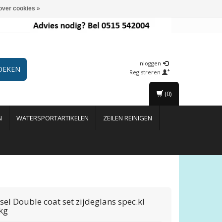
over cookies »
Inloggen
OEKEN
Registreren
(0)
N
WATERSPORTARTIKELEN
ZEILEN REINIGEN
ssel
Double coat set zijdeglans spec.kl
kg