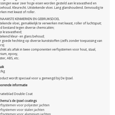
ssingen waar zeer hoge eisen worden gesteld aan krasvastheid en
behoud. Kleurecht. Uitstekende vloei. Lang glanshoudend. Eenvoudig te
rken met kwast of roller.
NAAMSTE KENMERKEN EN GEBRUIKSDOEL
tekende vloei, gemakkelijk te verwerken met kwast, roller of luchtspuit;
d bestand tegen diverse chemicaliën;
e krasvastheid;
stekend kleur- en glans behoud;
r goede hechting op diverse kunststoffen (zelfs zonder toepassing van
rs);
chikt als aflak in twee componenten verfsystemen voor hout, staal,
nium, epoxy,
ter, ABS, etc.
uik
2/kg
roduct wordt speciaal voor u gemengd bij De IJssel.
horende informatie
matieblad Double Coat
chema`s de ijssel coatings
rfsystemen voor polyester jachten
rfsystemen voor stalen jachten
rfsystemen voor aluminium jachten