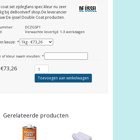
coat set zijdeglans spec.kleur nu zeer
ig bij deBootverf shop.De leverancier
 uw De ijssel Double Coat producten.
lnummer:
DCZGSP1
d:
Verwachte levertijd: 1-3 werkdagen
en keuze:
*
e of kleur naam invullen:
*
€73,26
Toevoegen aan winkelwagen
Gerelateerde producten