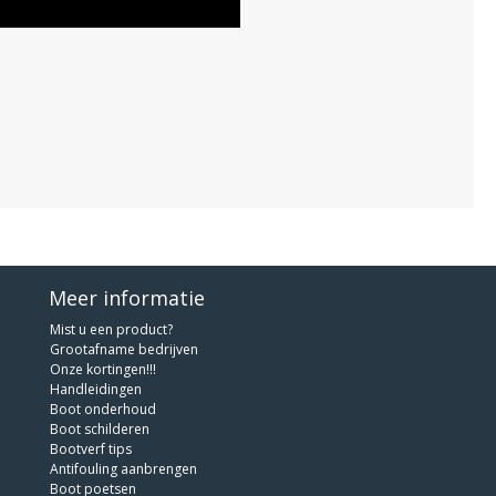
Meer informatie
Mist u een product?
Grootafname bedrijven
Onze kortingen!!!
Handleidingen
Boot onderhoud
Boot schilderen
Bootverf tips
Antifouling aanbrengen
Boot poetsen