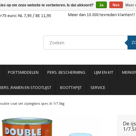
kies op om onze website te verbeteren. Is dat akkoord?
Ja
Nee
Meer 
Z
POETSMIDDELEN
PERS. BESCHERMING
LIJM EN KIT
MERKE
ERS ,RAMEN EN STOOTLIJST
BOOTTAPIJT
SERVICE
ouble coat set zijdeglans spec.kl 1/7.5kg
De ij
1/7.5