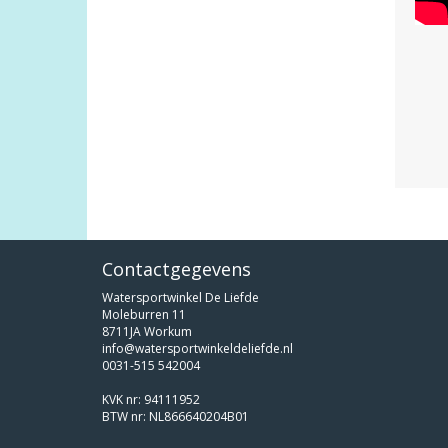
Contactgegevens
Watersportwinkel De Liefde
Moleburren 11
8711JA Workum
info@watersportwinkeldeliefde.nl
0031-515 542004
KVK nr: 94111952
BTW nr: NL866640204B01