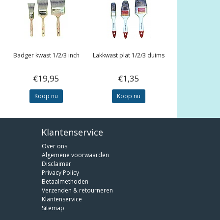
Badger kwast 1/2/3 inch
Lakkwast plat 1/2/3 duims
€19,95
€1,35
Koop nu
Koop nu
Klantenservice
Over ons
Algemene voorwaarden
Disclaimer
Privacy Policy
Betaalmethoden
Verzenden & retourneren
Klantenservice
Sitemap