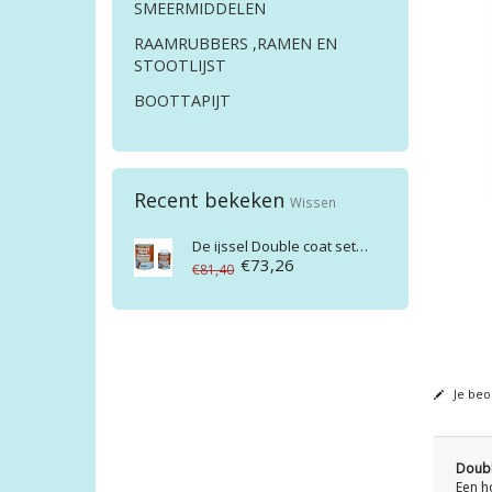
SMEERMIDDELEN
RAAMRUBBERS ,RAMEN EN
STOOTLIJST
BOOTTAPIJT
Recent bekeken
Wissen
De ijssel
Double coat set zijdeglans spec.kl 1/7.5kg
€73,26
€81,40
Je beo
Doubl
Een h