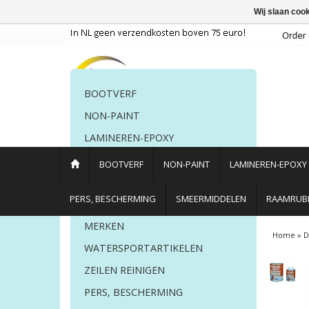
Wij slaan coo
BOOTVERF
NON-PAINT
LAMINEREN-EPOXY
POETSMIDDELEN
BOOTVERF
NON-PAINT
LAMINEREN-EPOXY
PERS. BESCHERMING
PERS, BESCHERMING
SMEERMIDDELEN
RAAMRUBB
LIJM EN KIT
MERKEN
Home
»
D
WATERSPORTARTIKELEN
ZEILEN REINIGEN
PERS, BESCHERMING