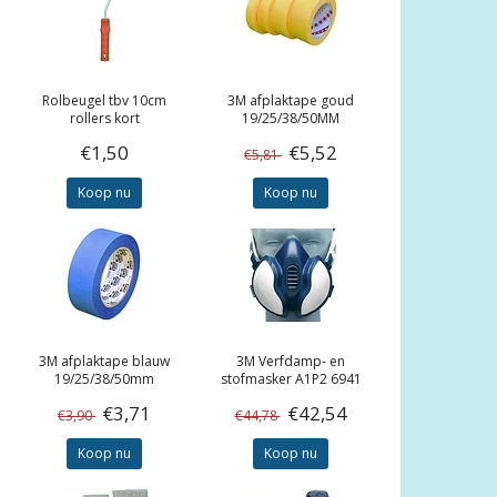
Rolbeugel tbv 10cm
3M
afplaktape goud
rollers kort
19/25/38/50MM
€1,50
€5,52
€5,81
Koop nu
Koop nu
3M
afplaktape blauw
3M
Verfdamp- en
19/25/38/50mm
stofmasker A1P2 6941
€3,71
€42,54
€3,90
€44,78
Koop nu
Koop nu