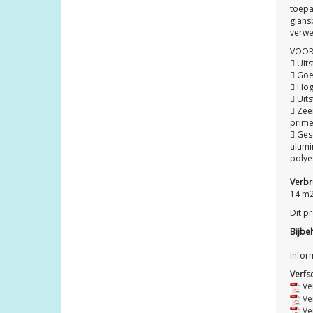
toepa
glans
verwe
VOOR
 Uits
 Goe
 Hog
 Uit
 Zee
prime
 Ges
alumi
polyes
Verbr
14 m
Dit p
Bijbe
Infor
Verfs
Ve
Ve
Ve