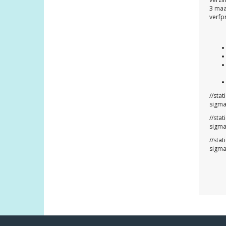
3 maa
verfp
//sta
sigma
//sta
sigma
//sta
sigma