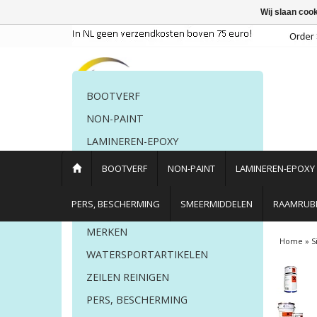
Wij slaan coo
BOOTVERF
NON-PAINT
LAMINEREN-EPOXY
POETSMIDDELEN
BOOTVERF
NON-PAINT
LAMINEREN-EPOXY
PERS. BESCHERMING
PERS, BESCHERMING
SMEERMIDDELEN
RAAMRUBB
LIJM EN KIT
MERKEN
Home
»
S
WATERSPORTARTIKELEN
ZEILEN REINIGEN
PERS, BESCHERMING