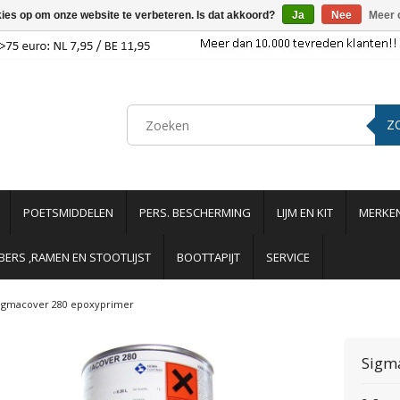
kies op om onze website te verbeteren. Is dat akkoord?
Ja
Nee
Meer 
Z
POETSMIDDELEN
PERS. BESCHERMING
LIJM EN KIT
MERKE
ERS ,RAMEN EN STOOTLIJST
BOOTTAPIJT
SERVICE
igmacover 280 epoxyprimer
Sigm