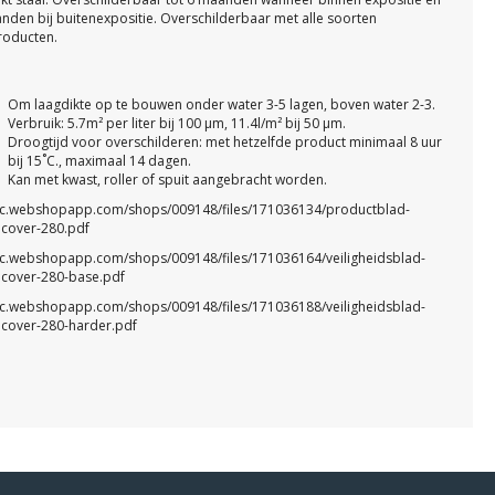
nden bij buitenexpositie. Overschilderbaar met alle soorten
roducten.
Om laagdikte op te bouwen onder water 3-5 lagen, boven water 2-3.
Verbruik: 5.7
m²
per liter bij 100 μm, 11.4l/
m²
bij 50 μm.
Droogtijd voor overschilderen: met hetzelfde product minimaal 8 uur
bij 15˚C., maximaal 14 dagen.
Kan met kwast, roller of spuit aangebracht worden.
tic.webshopapp.com/shops/009148/files/171036134/productblad-
cover-280.pdf
tic.webshopapp.com/shops/009148/files/171036164/veiligheidsblad-
cover-280-base.pdf
tic.webshopapp.com/shops/009148/files/171036188/veiligheidsblad-
cover-280-harder.pdf