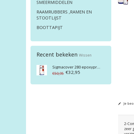
SMEERMIDDELEN
RAAMRUBBERS ,RAMEN EN
STOOTLIJST
BOOTTAPIJT
Recent bekeken
Wissen
Sigmacover 280 epoxyprimer
€32,95
€50,95
Je beo
2-Com
zeer 
verzi