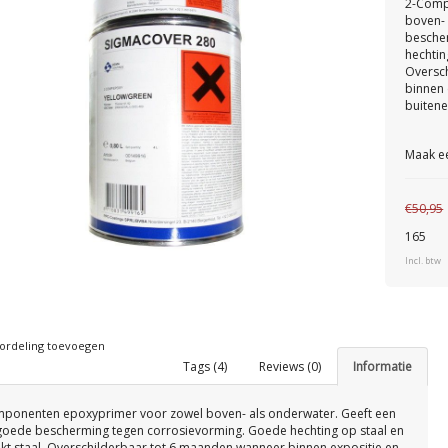
2-Comp
boven- 
besche
hechtin
Oversc
binnen 
buitene
Maak e
€50,95
165
Incl. btw
ordeling toevoegen
Tags (4)
Reviews (0)
Informatie
ponenten epoxyprimer voor zowel boven- als onderwater. Geeft een
goede bescherming tegen corrosievorming. Goede hechting op staal en
nkt staal. Overschilderbaar tot 6 maanden wanneer binnen expositie en