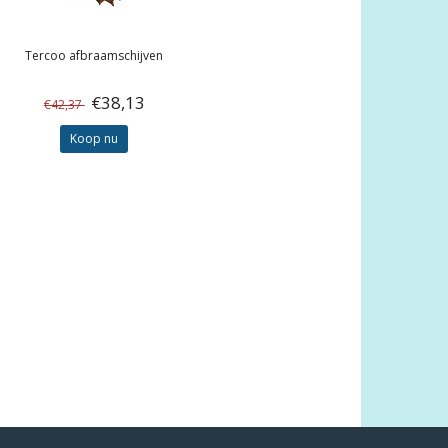
Tercoo afbraamschijven
€38,13
€42,37
Koop nu