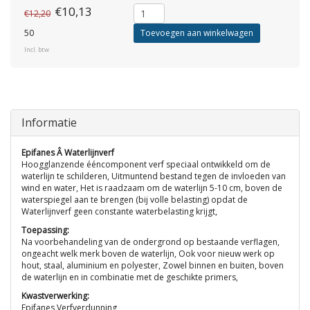
€10,13
€12,20
50
Toevoegen aan winkelwagen
Incl. btw
Informatie
Epifanes Â Waterlijnverf
Hoogglanzende ééncomponent verf speciaal ontwikkeld om de
waterlijn te schilderen, Uitmuntend bestand tegen de invloeden van
wind en water, Het is raadzaam om de waterlijn 5-10 cm, boven de
waterspiegel aan te brengen (bij volle belasting) opdat de
Waterlijnverf geen constante waterbelasting krijgt,
Toepassing:
Na voorbehandeling van de ondergrond op bestaande verflagen,
ongeacht welk merk boven de waterlijn, Ook voor nieuw werk op
hout, staal, aluminium en polyester, Zowel binnen en buiten, boven
de waterlijn en in combinatie met de geschikte primers,
Kwastverwerking:
Epifanes Verfverdunning