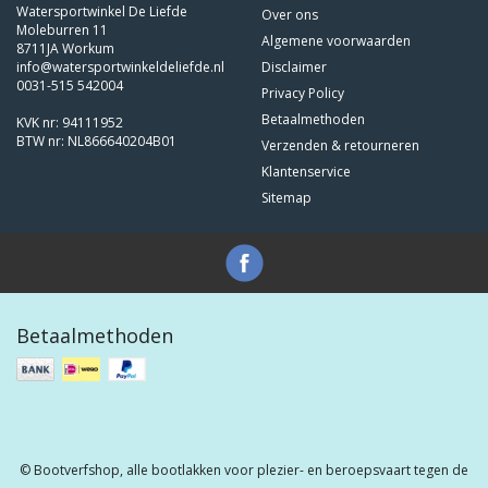
Watersportwinkel De Liefde
Over ons
Moleburren 11
Algemene voorwaarden
8711JA Workum
info@watersportwinkeldeliefde.nl
Disclaimer
0031-515 542004
Privacy Policy
Betaalmethoden
KVK nr: 94111952
BTW nr: NL866640204B01
Verzenden & retourneren
Klantenservice
Sitemap
Betaalmethoden
© Bootverfshop, alle bootlakken voor plezier- en beroepsvaart tegen de