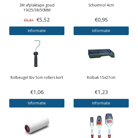
3M
afplaktape goud
Schuimrol 4cm
19/25/38/50MM
€5,52
€0,95
€5,81
Informatie
Informatie
Rolbeugel tbv 5cm rollers kort
Rolbak 15x27cm
€1,06
€1,23
Informatie
Informatie