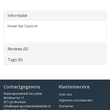
Informatie
Fender Star 72x24 cm
Reviews (0)
Tags (0)
Contactgegevens
Klantenservice
Watersportwinkel De Liefde
Over ons
Moleburren 11
Algemene voorwaarden
8711JA Workum
info@watersportwinkeldeliefde.nl
Disclaimer