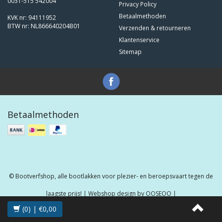
0031-515 542004
Privacy Policy
Betaalmethoden
KVK nr: 94111952
BTW nr: NL866640204B01
Verzenden & retourneren
Klantenservice
Sitemap
Betaalmethoden
© Bootverfshop, alle bootlakken voor plezier- en beroepsvaart tegen de
laagste prijs! | Webshop design by
OOSEOO
|
(0) | €0,00