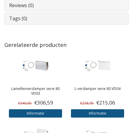
Reviews (0)
Tags (0)
Gerelateerde producten
Lamellenverdamper serie 80
L-verdamper serie 80 VD04
VD03
€306,59
€215,06
€340,65
€238,95
Informatie
Informatie