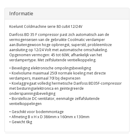
Informatie
Koelunit Coldmachine serie 80 cu84 12/24V
Danfoss BD 35 F compressor past zich automatisch aan de
vermogenseisen van de gebruikte Coolmatic verdamper
aan.Buitengewoon hoge opbrengst, superstil, probleemloze
aansluiting op 12/24 Volt met automatische omschakeling.
Opgenomen vermogen: 45 tot 60W, afhankelijk van het
verdampertype. Met zelfsluitende ventielkoppeling.
• Beveiliging elektronische ompolingsbeveiliging
• Koelvolume maximaal 250l normale koeling met directe
verdampers, maximaal 70l bij diepvriezen
• Koelaggregaat volledig hermetische Danfoss BD35F-compressor
met besturingselektronica en geïntegreerde
onderspanningsbeveiliging
• Borstelloze DC-ventilator, eenmalige zelfafsluitende
ventielkoppelingen
• Geschikt voor bodemmontage
• Afmeting B x H x D 386mm x 160mm x 130mm
• Gewicht 6kg