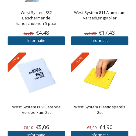
West System
832
West System
811 Aluminium
Beschermende
verzadigingsroller
handschoenen 5 paar
€4,48
€17,43
€5,40
€21,00
Informatie
Informatie
-17%
-17%
West System
809 Getande
West System
Plastic spatels
verdeelkam 2st
2st
€5,06
€4,90
€6,10
€5,90
Informatie
Informatie