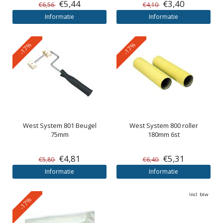
€5,44
€3,40
€6,56
€4,10
Informatie
Informatie
-17%
-17%
West System
801 Beugel
West System
800 roller
75mm
180mm 6st
€4,81
€5,31
€5,80
€6,40
Informatie
Informatie
Incl. btw
-17%