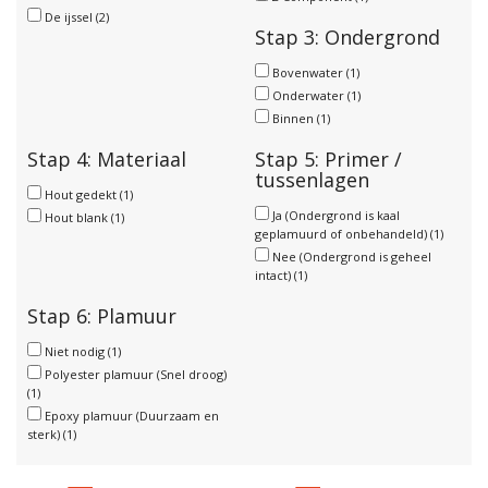
De ijssel
(2)
Stap 3: Ondergrond
Bovenwater
(1)
Onderwater
(1)
Binnen
(1)
Stap 4: Materiaal
Stap 5: Primer /
tussenlagen
Hout gedekt
(1)
Ja (Ondergrond is kaal
Hout blank
(1)
geplamuurd of onbehandeld)
(1)
Nee (Ondergrond is geheel
intact)
(1)
Stap 6: Plamuur
Niet nodig
(1)
Polyester plamuur (Snel droog)
(1)
Epoxy plamuur (Duurzaam en
sterk)
(1)