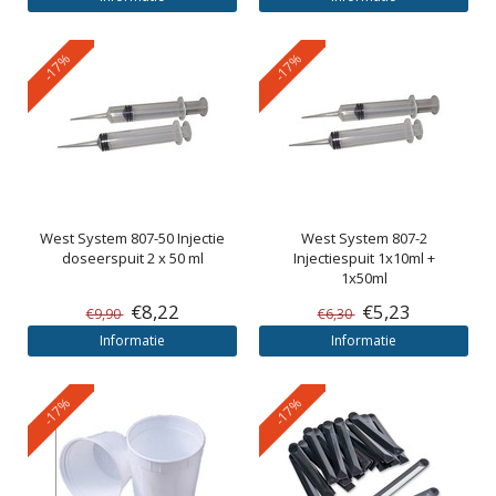
-17%
-17%
West System
807-50 Injectie
West System
807-2
doseerspuit 2 x 50 ml
Injectiespuit 1x10ml +
1x50ml
€8,22
€5,23
€9,90
€6,30
Informatie
Informatie
-17%
-17%