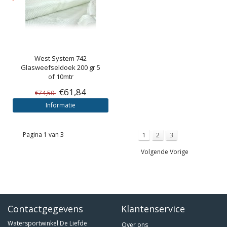
West System
742
Glasweefseldoek 200 gr 5
of 10mtr
€61,84
€74,50
Informatie
Pagina 1 van 3
1
2
3
Volgende Vorige
Contactgegevens
Klantenservice
Watersportwinkel De Liefde
Over ons