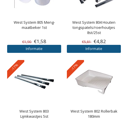
West System
805 Meng-
West System
804 Houten
maatbeker 1st
tongspatels/roerhoutjes
8st/25st
€1,58
€4,82
€1,90
€5,81
Informatie
Informatie
-17%
-17%
West System
803
West System
802 Rollerbak
Lijmkwastjes 5st
180mm