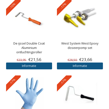
-10%
-17%
De ijssel
Double Coat
West System
West Epoxy
Aluminium
doseerpomp set
ontluchtingsroller
€21,56
€23,66
€23,95
€28,50
Informatie
Informatie
-17%
-17%