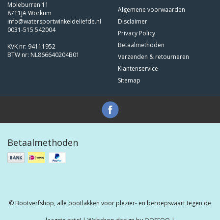
Moleburren 11
Algemene voorwaarden
8711JA Workum
info@watersportwinkeldeliefde.nl
Disclaimer
0031-515 542004
Privacy Policy
Betaalmethoden
KVK nr: 94111952
BTW nr: NL866640204B01
Verzenden & retourneren
Klantenservice
Sitemap
Betaalmethoden
© Bootverfshop, alle bootlakken voor plezier- en beroepsvaart tegen de