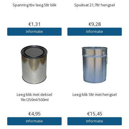
Spanring tbv leeg 5ltr blik
Spuitvat 21,7ltr hengsel
€1,31
€9,28
Informatie
Informatie
Leeg blik met deksel
Leeg blik 5ltr met hengsel
1ltr/250ml/500ml
€4,95
€15,45
Informatie
Informatie