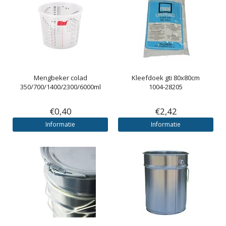
Mengbeker colad
Kleefdoek gti 80x80cm
350/700/1400/2300/6000ml
1004-28205
€0,40
€2,42
Informatie
Informatie