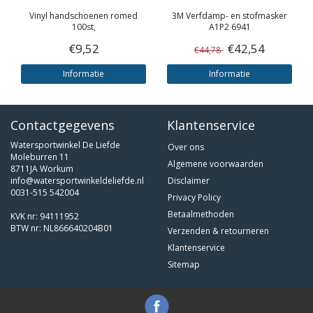
Vinyl handschoenen romed
3M
Verfdamp- en stofmasker
100st,
A1P2 6941
€9,52
€42,54
€44,78
Informatie
Informatie
Contactgegevens
Klantenservice
Watersportwinkel De Liefde
Over ons
Moleburren 11
Algemene voorwaarden
8711JA Workum
info@watersportwinkeldeliefde.nl
Disclaimer
0031-515 542004
Privacy Policy
Betaalmethoden
KVK nr: 94111952
BTW nr: NL866640204B01
Verzenden & retourneren
Klantenservice
Sitemap