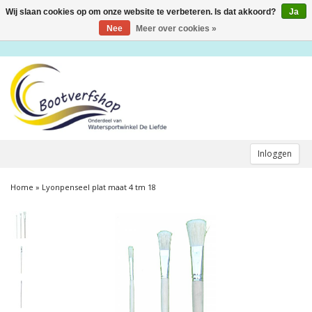
Wij slaan cookies op om onze website te verbeteren. Is dat akkoord?
Ja
Toggle
navigation
Nee
Meer over cookies »
Inloggen
Home
»
Lyonpenseel plat maat 4 tm 18