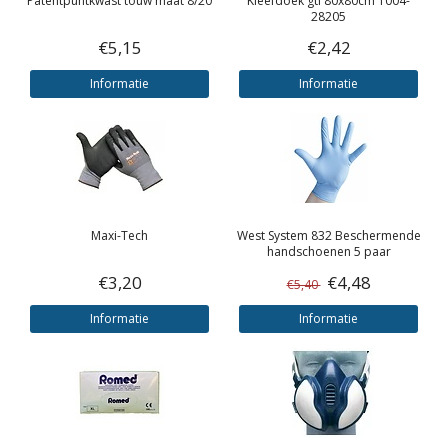
Patentpuntkwast touw maat 8/20
Kleefdoek gti 80x80cm 1004-
28205
€5,15
€2,42
Informatie
Informatie
Maxi-Tech
West System
832 Beschermende
handschoenen 5 paar
€3,20
€4,48
€5,40
Informatie
Informatie