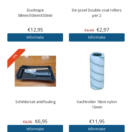
Ducktape
De ijssel
Double coat rollers
38mm/50mmX50mtr
per 2
€12,95
€2,97
€3,30
Informatie
Informatie
0%
Schilderset antifouling
Vachtroller 18cm nylon
13mm
€6,95
€11,95
€6,95
Informatie
Informatie