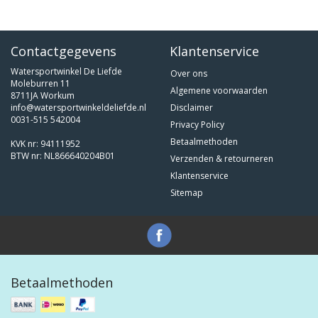
Contactgegevens
Klantenservice
Watersportwinkel De Liefde
Over ons
Moleburren 11
Algemene voorwaarden
8711JA Workum
info@watersportwinkeldeliefde.nl
Disclaimer
0031-515 542004
Privacy Policy
Betaalmethoden
KVK nr: 94111952
BTW nr: NL866640204B01
Verzenden & retourneren
Klantenservice
Sitemap
Betaalmethoden