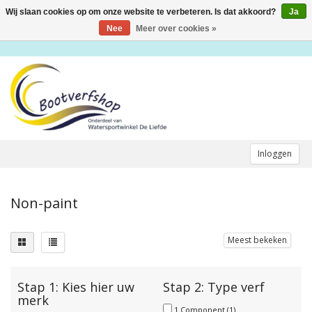
Wij slaan cookies op om onze website te verbeteren. Is dat akkoord?
Ja
Toggle
navigation
Nee
Meer over cookies »
Inloggen
Non-paint
Meest bekeken
Stap 1: Kies hier uw
Stap 2: Type verf
merk
1 Component
(1)