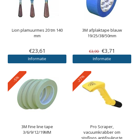
Lion plamuurmes 20 tm 140
3M
afplaktape blauw
mm
19/25/38/50mm
€23,61
€3,71
€3,90
Informatie
Informatie
-27%
-5%
3M
Fine line tape
Pro Scraper,
3/6/9/12/19MM
vacuumkrabber om
stofloos antifouling te