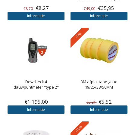
verwijderen
€8,27
€35,95
€8,70
€49,00
Informatie
Informatie
-5%
Dewcheck 4
3M
afplaktape goud
dauwpuntmeter "type 2"
19/25/38/50MM
€1.195,00
€5,52
€5,81
Informatie
Informatie
-10%