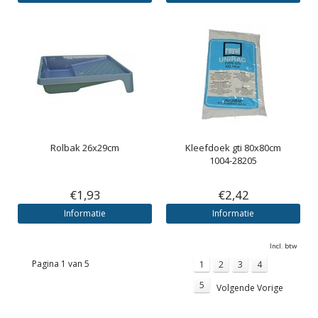
Rolbak 26x29cm
Kleefdoek gti 80x80cm
1004-28205
€1,93
€2,42
Informatie
Informatie
Incl. btw
Pagina 1 van 5
1
2
3
4
5
Volgende Vorige