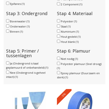
Epifanes
(1)
2 Component
(1)
Stap 3: Ondergrond
Stap 4: Materiaal
Bovenwater
(1)
Polyester
(1)
Onderwater
(1)
Staal
(1)
Binnen
(1)
Aluminium
(1)
Hout gedekt
(1)
Hout blank
(1)
Stap 5: Primer /
Stap 6: Plamuur
tussenlagen
Niet nodig
(1)
Ja (Ondergrond is kaal
Polyester plamuur (Snel droog)
geplamuurd of onbehandeld)
(1)
(1)
Nee (Ondergrond is geheel
Epoxy plamuur (Duurzaam en
intact)
(1)
sterk)
(1)
-5%