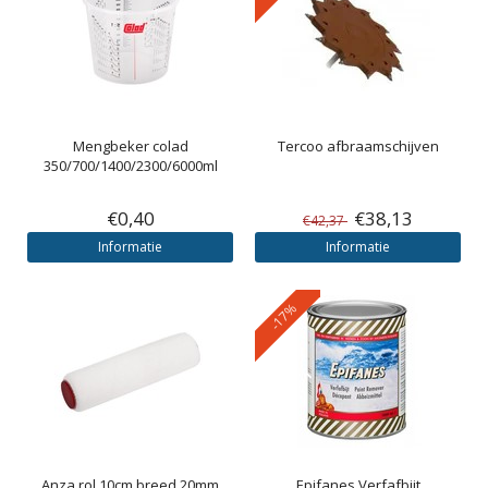
Mengbeker colad
Tercoo afbraamschijven
350/700/1400/2300/6000ml
€0,40
€38,13
€42,37
Informatie
Informatie
-17%
Anza rol 10cm breed 20mm
Epifanes
Verfafbijt