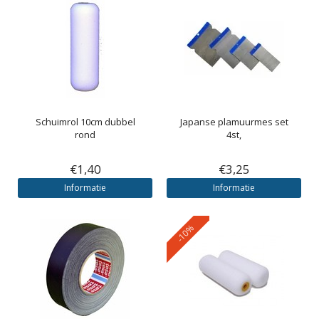
Schuimrol 10cm dubbel
Japanse plamuurmes set
rond
4st,
€1,40
€3,25
Informatie
Informatie
-10%