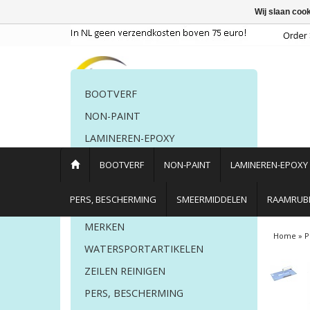
Wij slaan coo
BOOTVERF
NON-PAINT
LAMINEREN-EPOXY
POETSMIDDELEN
BOOTVERF
NON-PAINT
LAMINEREN-EPOXY
PERS. BESCHERMING
PERS, BESCHERMING
SMEERMIDDELEN
RAAMRUBB
LIJM EN KIT
MERKEN
Home
»
P
WATERSPORTARTIKELEN
ZEILEN REINIGEN
PERS, BESCHERMING