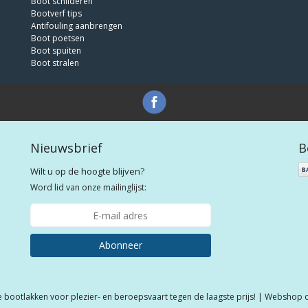
Boot schilderen
Bootverf tips
Antifouling aanbrengen
Boot poetsen
Boot spuiten
Boot stralen
Nieuwsbrief
B
Wilt u op de hoogte blijven?
Word lid van onze mailinglijst:
Abonneer
e bootlakken voor plezier- en beroepsvaart tegen de laagste prijs! | Webshop