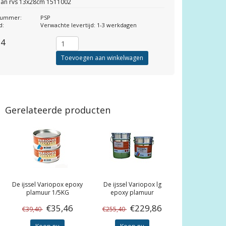
aan rvs 13x28cm 1511002
lnummer:
PSP
d:
Verwachte levertijd: 1-3 werkdagen
14
Toevoegen aan winkelwagen
Gerelateerde producten
De ijssel
Variopox epoxy
De ijssel
Variopox lg
plamuur 1/5KG
epoxy plamuur
€35,46
€229,86
€39,40
€255,40