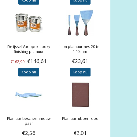
Koop nu
Koop nu
De ijssel
Variopox epoxy
Lion plamuurmes 20 tm
finishing plamuur
140 mm
€146,61
€23,61
€162,90
Koop nu
Koop nu
Plamuur beschermmouw
Plamuurrubber rood
paar
€2,56
€2,01