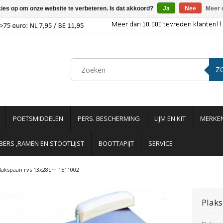
kies op om onze website te verbeteren. Is dat akkoord?
Ja
Nee
Meer 
Z
POETSMIDDELEN
PERS. BESCHERMING
LIJM EN KIT
MERKE
ERS ,RAMEN EN STOOTLIJST
BOOTTAPIJT
SERVICE
lakspaan rvs 13x28cm 1511002
Plak