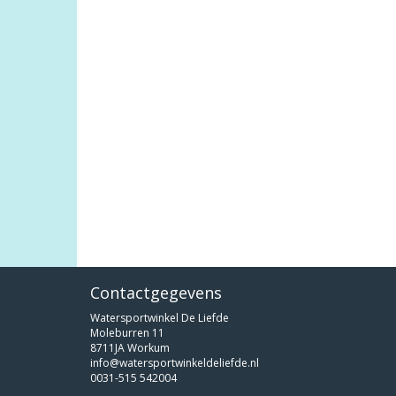
Contactgegevens
Watersportwinkel De Liefde
Moleburren 11
8711JA Workum
info@watersportwinkeldeliefde.nl
0031-515 542004