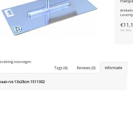
Plaksp
Artike
Levertij
€11,
Incl. btw
ordeling toevoegen
Tags (6)
Reviews (0)
Informatie
paan rvs 13x28cm 1511002