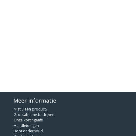
Meer informatie
Mist u een product?
Grootafname bedrijven
Onze kortingen!!!
Handleidingen
Boot onderhoud