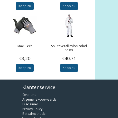
Koop nu
Koop nu
Maxi-Tech
Spuitoverall nylon colad
5100
€3,20
€40,71
Koop nu
Koop nu
Klantenservice
Over ons
Algemene voorwaarden
Disclaimer
Privacy Policy
Betaalmethoden