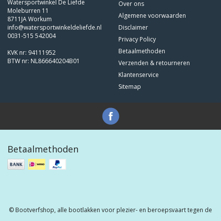
Watersportwinkel De Liefde
Over ons
Moleburren 11
Algemene voorwaarden
8711JA Workum
info@watersportwinkeldeliefde.nl
Disclaimer
0031-515 542004
Privacy Policy
Betaalmethoden
KVK nr: 94111952
BTW nr: NL866640204B01
Verzenden & retourneren
Klantenservice
Sitemap
Betaalmethoden
© Bootverfshop, alle bootlakken voor plezier- en beroepsvaart tegen de