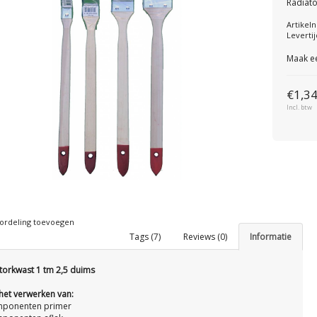
Radiato
Artike
Levertij
Maak e
€1,3
Incl. btw
ordeling toevoegen
Tags (7)
Reviews (0)
Informatie
torkwast 1 tm 2,5 duims
het verwerken van:
ponenten primer