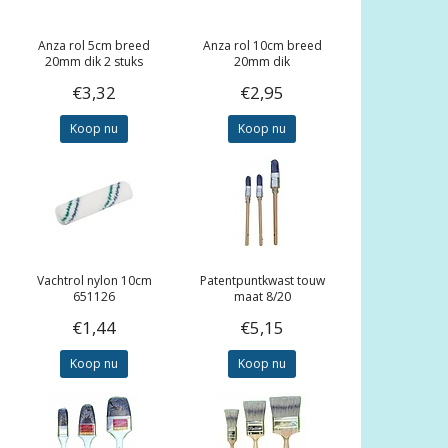
Anza rol 5cm breed
Anza rol 10cm breed
20mm dik 2 stuks
20mm dik
€3,32
€2,95
Koop nu
Koop nu
Vachtrol nylon 10cm
Patentpuntkwast touw
651126
maat 8/20
€1,44
€5,15
Koop nu
Koop nu