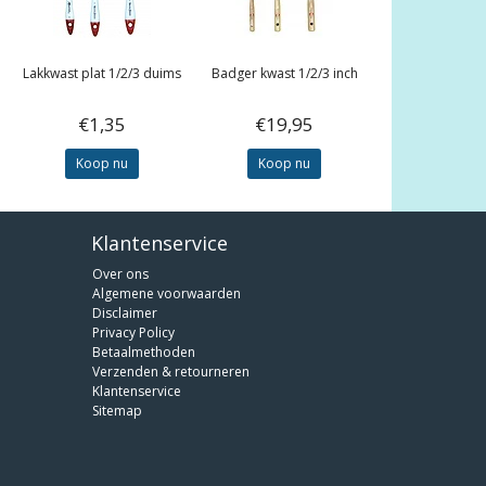
Lakkwast plat 1/2/3 duims
Badger kwast 1/2/3 inch
€1,35
€19,95
Koop nu
Koop nu
Klantenservice
Over ons
Algemene voorwaarden
Disclaimer
Privacy Policy
Betaalmethoden
Verzenden & retourneren
Klantenservice
Sitemap