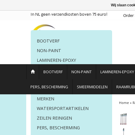
Wij slaan coo
BOOTVERF
NON-PAINT
LAMINEREN-EPOXY
POETSMIDDELEN
BOOTVERF
NON-PAINT
LAMINEREN-EPOXY
PERS. BESCHERMING
PERS, BESCHERMING
SMEERMIDDELEN
RAAMRUBB
LIJM EN KIT
MERKEN
Home
»
R
WATERSPORTARTIKELEN
ZEILEN REINIGEN
PERS, BESCHERMING