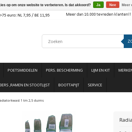
kies op om onze website te verbeteren. Is dat akkoord?
Ja
Nee
Meer 
Z
POETSMIDDELEN
PERS. BESCHERMING
LIJM EN KIT
MERKE
ERS ,RAMEN EN STOOTLIJST
BOOTTAPIJT
SERVICE
adiatorkwast 1 tm 2,5 duims
Radia