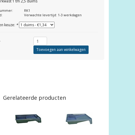
rkwast 1 tm 2,5 duims
lnummer:
RK1
d:
Verwachte levertijd: 1-3 werkdagen
en keuze:
*
4
Toevoegen aan winkelwagen
Gerelateerde producten