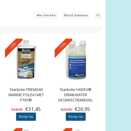
Alle merken
Meest bekeken
15
-10%
-10%
Starbrite
PREMIUM
Starbrite
HADEX®
MARINE POLISH MET
DRINKWATER
PTEF®
DESINFECTIEMIDDEL
€31,45
€26,95
€34,95
€29,95
Koop nu
Koop nu