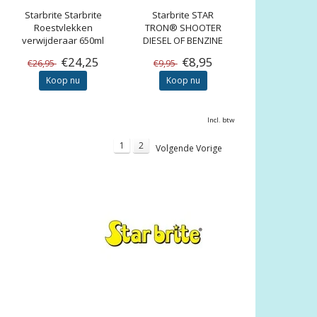
Starbrite
Starbrite
Starbrite
STAR
Roestvlekken
TRON® SHOOTER
verwijderaar 650ml
DIESEL OF BENZINE
30ml
€24,25
€8,95
€26,95
€9,95
Koop nu
Koop nu
Incl. btw
1
2
Volgende Vorige