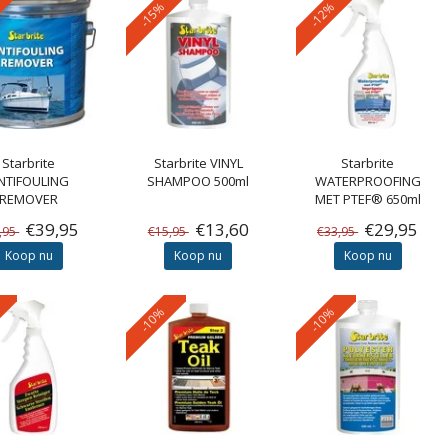
-15%
-12%
Starbrite
Starbrite
VINYL
Starbrite
NTIFOULING
SHAMPOO 500ml
WATERPROOFING
REMOVER
MET PTEF® 650ml
€39,95
€13,60
€29,95
,95
€15,95
€33,95
Koop nu
Koop nu
Koop nu
-10%
-10%