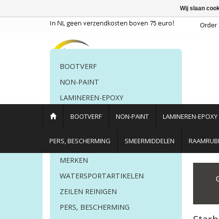
Wij slaan coo
BOOTVERF
NON-PAINT
LAMINEREN-EPOXY
POETSMIDDELEN
BOOTVERF
NON-PAINT
LAMINEREN-EPOXY
PERS. BESCHERMING
PERS, BESCHERMING
SMEERMIDDELEN
RAAMRUBB
LIJM EN KIT
MERKEN
Home
/
Merken
/
Starbrite
WATERSPORTARTIKELEN
ZEILEN REINIGEN
PERS, BESCHERMING