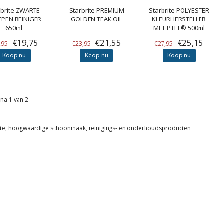
brite
ZWARTE
Starbrite
PREMIUM
Starbrite
POLYESTER
EPEN REINIGER
GOLDEN TEAK OIL
KLEUR­HERSTELLER
650ml
MET PTEF® 500ml
€19,75
€21,55
€25,15
,95
€23,95
€27,95
Koop nu
Koop nu
Koop nu
na 1 van 2
ite, hoogwaardige schoonmaak, reinigings- en onderhoudsproducten