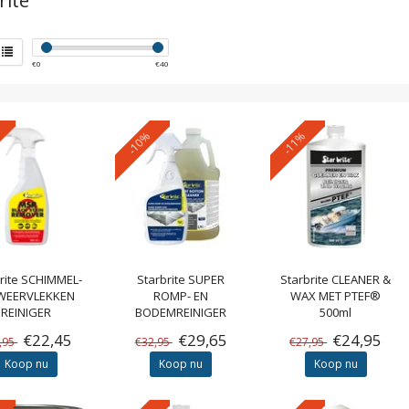
rite
€
0
€
40
-10%
-11%
rite
SCHIMMEL-
Starbrite
SUPER
Starbrite
CLEANER &
WEERVLEKKEN
ROMP- EN
WAX MET PTEF®
REINIGER
BODEMREINIGER
500ml
1000ML
€22,45
€29,65
€24,95
,95
€32,95
€27,95
Koop nu
Koop nu
Koop nu