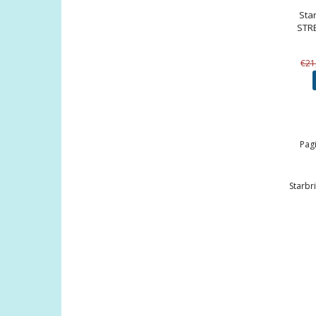
Star
STR
€21
Pagi
Starbr