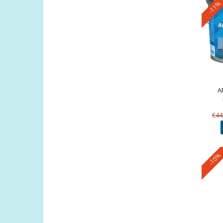
-11%
A
€44
-10%