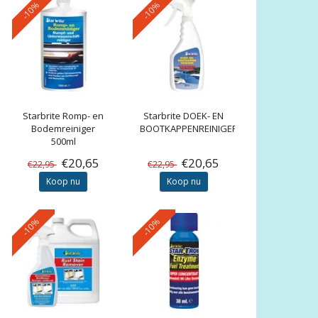
-10%
-10%
Starbrite
Romp- en
Starbrite
DOEK- EN
Bodemreiniger
BOOTKAPPENREINIGER
500ml
€20,65
€20,65
€22,95
€22,95
Koop nu
Koop nu
-10%
-10%