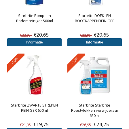
Starbrite
Romp- en
Starbrite
DOEK- EN
Bodemreiniger 500ml
BOOTKAPPENREINIGER
€20,65
€20,65
€22,95
€22,95
Informatie
Informatie
-10%
-10%
Starbrite
ZWARTE STREPEN
Starbrite
Starbrite
REINIGER 650ml
Roestvlekken verwijderaar
650ml
€19,75
€24,25
€21,95
€26,95