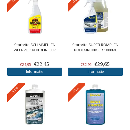
Starbrite
SCHIMMEL- EN
Starbrite
SUPER ROMP- EN
WEERVLEKKEN REINIGER
BODEMREINIGER 1000ML
€22,45
€29,65
€24,95
€32,95
Informatie
Informatie
-11%
-10%