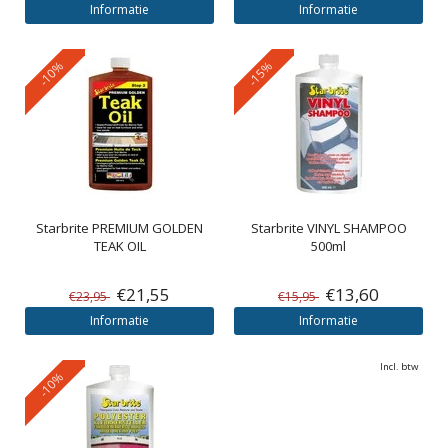
Informatie
Informatie
-10%
-15%
Starbrite
PREMIUM GOLDEN
Starbrite
VINYL SHAMPOO
TEAK OIL
500ml
€21,55
€13,60
€23,95
€15,95
Informatie
Informatie
Incl. btw
-10%