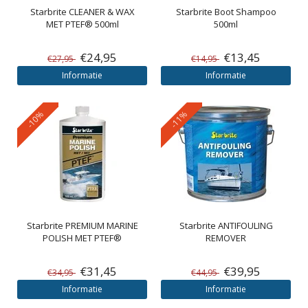
Starbrite
CLEANER & WAX
Starbrite Boot Shampoo
MET PTEF® 500ml
500ml
€24,95
€13,45
€27,95
€14,95
Informatie
Informatie
-10%
-11%
Starbrite
PREMIUM MARINE
Starbrite
ANTIFOULING
POLISH MET PTEF®
REMOVER
€31,45
€39,95
€34,95
€44,95
Informatie
Informatie