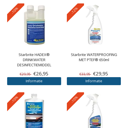
-10%
-12%
Starbrite
HADEX®
Starbrite
WATERPROOFING
DRINKWATER
MET PTEF® 650ml
DESINFECTIEMIDDEL
€26,95
€29,95
€29,95
€33,95
Informatie
Informatie
-10%
-10%