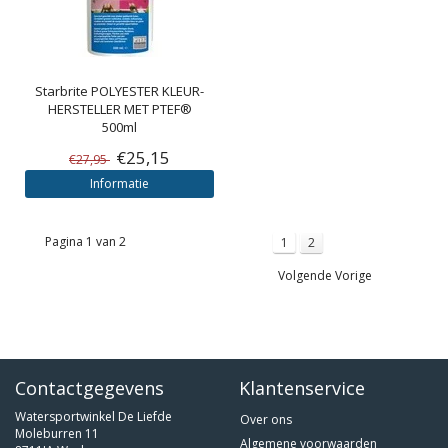
Starbrite
POLYESTER KLEUR­
HERSTELLER MET PTEF®
500ml
€25,15
€27,95
Informatie
Pagina 1 van 2
1
2
Volgende Vorige
Contactgegevens
Klantenservice
Watersportwinkel De Liefde
Over ons
Moleburren 11
Algemene voorwaarden