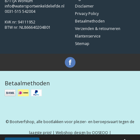
8711JA Workum
info@watersportwinkeldeliefde.nl
Disclaimer
0031-515 542004
Privacy Policy
Betaalmethoden
KVK nr: 94111952
BTW nr: NL866640204B01
Verzenden & retourneren
Klantenservice
Sitemap
Betaalmethoden
© Bootverfshop, alle bootlakken voor plezier- en beroepsvaart tegen de
laagste prijs! | Webshop design by
OOSEOO
|