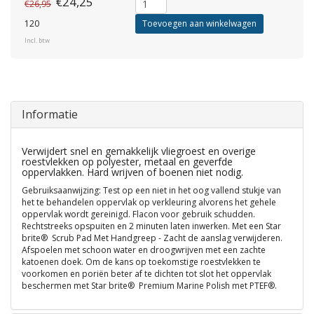
€24,25
€26,95
120
Toevoegen aan winkelwagen
Incl. btw
Informatie
Verwijdert snel en gemakkelijk vliegroest en overige
roestvlekken op polyester, metaal en geverfde
oppervlakken. Hard wrijven of boenen niet nodig.
Gebruiksaanwijzing: Test op een niet in het oog vallend stukje van
het te behandelen oppervlak op verkleuring alvorens het gehele
oppervlak wordt gereinigd. Flacon voor gebruik schudden.
Rechtstreeks opspuiten en 2 minuten laten inwerken. Met een Star
brite®
Scrub Pad Met Handgreep - Zacht
de aanslag verwijderen.
Afspoelen met schoon water en droogwrijven met een zachte
katoenen doek. Om de kans op toekomstige roestvlekken te
voorkomen en poriën beter af te dichten tot slot het oppervlak
beschermen met Star brite®
Premium Marine Polish met PTEF®.