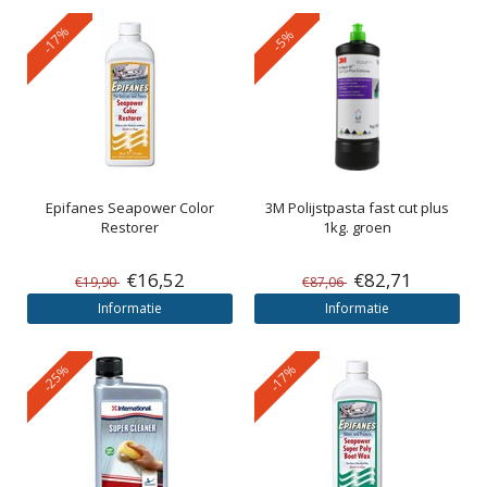
-17%
-5%
Epifanes
Seapower Color
3M
Polijstpasta fast cut plus
Restorer
1kg. groen
€16,52
€82,71
€19,90
€87,06
Informatie
Informatie
-25%
-17%