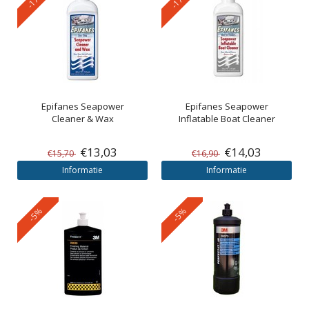
Epifanes
Seapower
Epifanes
Seapower
Cleaner & Wax
Inflatable Boat Cleaner
€13,03
€14,03
€15,70
€16,90
Informatie
Informatie
-5%
-5%