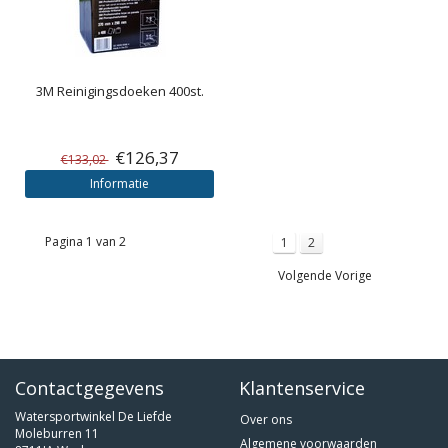
3M
Reinigingsdoeken 400st.
€126,37
€133,02
Informatie
Pagina 1 van 2
1
2
Volgende Vorige
Contactgegevens
Klantenservice
Watersportwinkel De Liefde
Over ons
Moleburren 11
Algemene voorwaarden