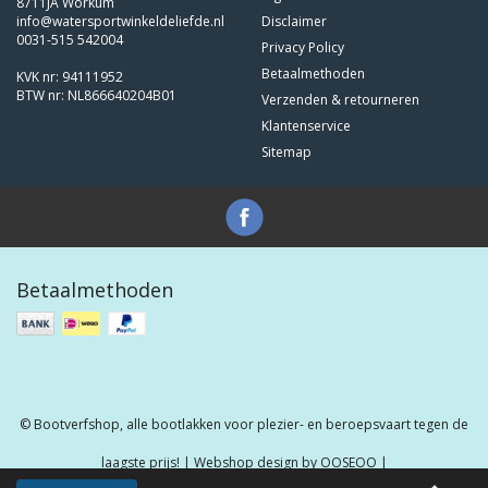
8711JA Workum
info@watersportwinkeldeliefde.nl
Disclaimer
0031-515 542004
Privacy Policy
Betaalmethoden
KVK nr: 94111952
BTW nr: NL866640204B01
Verzenden & retourneren
Klantenservice
Sitemap
Betaalmethoden
© Bootverfshop, alle bootlakken voor plezier- en beroepsvaart tegen de
laagste prijs! | Webshop design by
OOSEOO
|