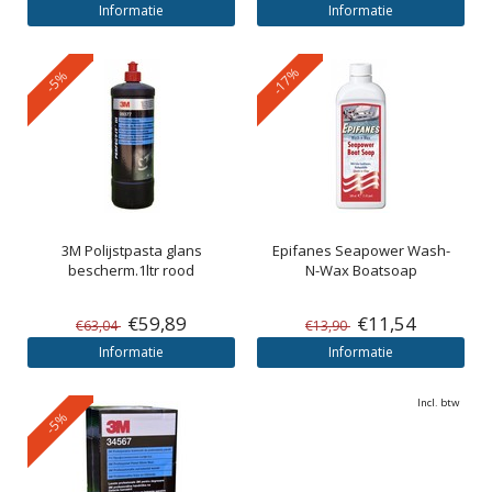
Informatie
Informatie
-17%
-5%
3M
Polijstpasta glans
Epifanes
Seapower Wash-
bescherm.1ltr rood
N-Wax Boatsoap
€59,89
€11,54
€63,04
€13,90
Informatie
Informatie
Incl. btw
-5%