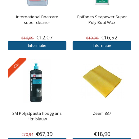
International
Boatcare
Epifanes
Seapower Super
super cleaner
Poly Boat Wax
€12,07
€16,52
€16,09
€19,90
Informatie
Informatie
-5%
3M
Polijstpasta hoogglans
Zeem 837
1ltr. blauw
€67,39
€18,90
€70,94