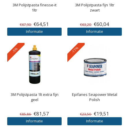
3M
Polijstpasta finesse-it
3M
Polijstpasta fijn 1ltr
1ltr
zwart
€64,51
€60,04
€67,90
€63,20
Informatie
Informatie
-17%
-5%
3M
Polijstpasta 1lt extra fijn
Epifanes
Seapower Metal
geel
Polish
€81,57
€19,51
€85,86
€23,50
Informatie
Informatie