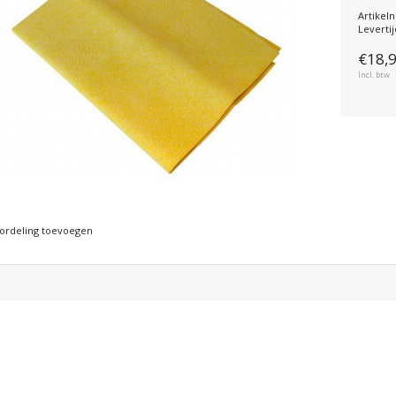
Artike
Levertij
€18,
Incl. btw
ordeling toevoegen