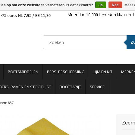
kies op om onze website te verbeteren. Is dat akkoord?
Ja
Nee
Meer 
Z
POETSMIDDELEN
PERS. BESCHERMING
LIJM EN KIT
MERKE
ERS ,RAMEN EN STOOTLIJST
BOOTTAPIJT
SERVICE
eem 837
Zeem