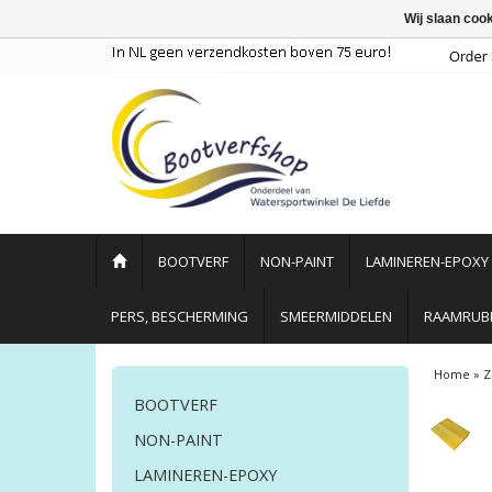
Wij slaan coo
BOOTVERF
NON-PAINT
LAMINEREN-EPOXY
PERS, BESCHERMING
SMEERMIDDELEN
RAAMRUBB
Home
»
Z
BOOTVERF
NON-PAINT
LAMINEREN-EPOXY