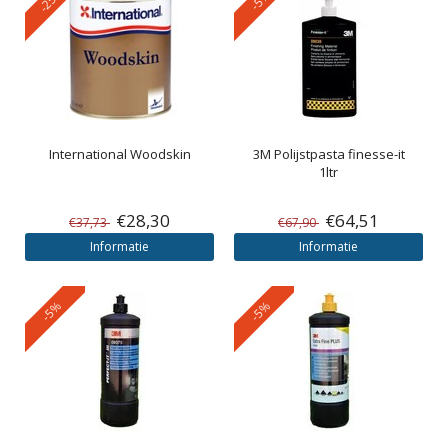
International
Woodskin
3M
Polijstpasta finesse-it
1ltr
€28,30
€64,51
€37,73
€67,90
Informatie
Informatie
-5%
-5%