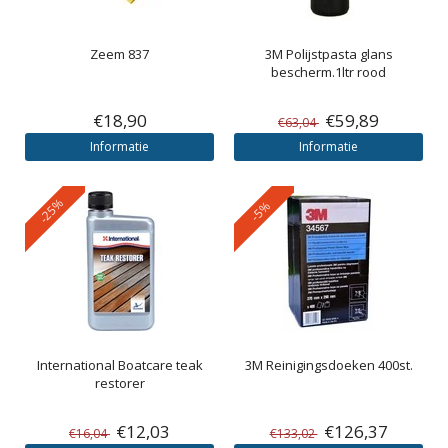
Zeem 837
3M
Polijstpasta glans
bescherm.1ltr rood
€18,90
€59,89
€63,04
Informatie
Informatie
-25%
-5%
International
Boatcare teak
3M
Reinigingsdoeken 400st.
restorer
€12,03
€126,37
€16,04
€133,02