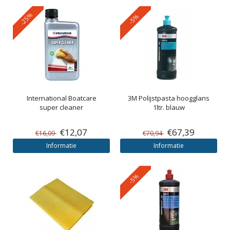
-25%
-5%
International
Boatcare
3M
Polijstpasta hoogglans
super cleaner
1ltr. blauw
€12,07
€67,39
€16,09
€70,94
Informatie
Informatie
-5%