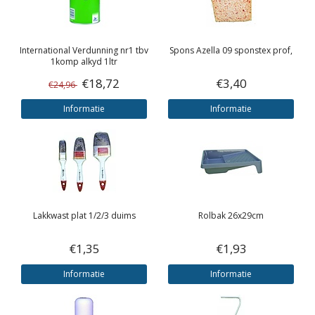
International
Verdunning nr1 tbv
Spons Azella 09 sponstex prof,
1komp alkyd 1ltr
€18,72
€3,40
€24,96
Informatie
Informatie
Lakkwast plat 1/2/3 duims
Rolbak 26x29cm
€1,35
€1,93
Informatie
Informatie