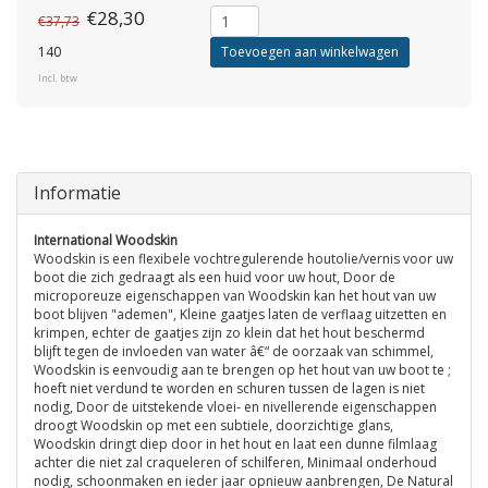
€28,30
€37,73
140
Toevoegen aan winkelwagen
Incl. btw
Informatie
International Woodskin
Woodskin is een flexibele vochtregulerende houtolie/vernis voor uw
boot die zich gedraagt als een huid voor uw hout, Door de
microporeuze eigenschappen van Woodskin kan het hout van uw
boot blijven "ademen", Kleine gaatjes laten de verflaag uitzetten en
krimpen, echter de gaatjes zijn zo klein dat het hout beschermd
blijft tegen de invloeden van water â€“ de oorzaak van schimmel,
Woodskin is eenvoudig aan te brengen op het hout van uw boot te ;
hoeft niet verdund te worden en schuren tussen de lagen is niet
nodig, Door de uitstekende vloei- en nivellerende eigenschappen
droogt Woodskin op met een subtiele, doorzichtige glans,
Woodskin dringt diep door in het hout en laat een dunne filmlaag
achter die niet zal craqueleren of schilferen, Minimaal onderhoud
nodig, schoonmaken en ieder jaar opnieuw aanbrengen, De Natural