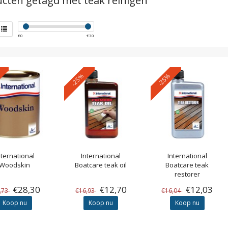
cten getagd met teak reinigen
€
0
€
30
-25%
-25%
nternational
International
International
Woodskin
Boatcare teak oil
Boatcare teak
restorer
€28,30
€12,70
€12,03
,73
€16,93
€16,04
Koop nu
Koop nu
Koop nu