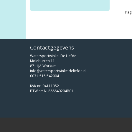
Pagi
Contactgegevens
Watersportwinkel De Liefde
Moleburren 11
8711JA Workum
info@watersportwinkeldeliefde.nl
0031-515 542004
KVK nr: 94111952
BTW nr: NL866640204B01