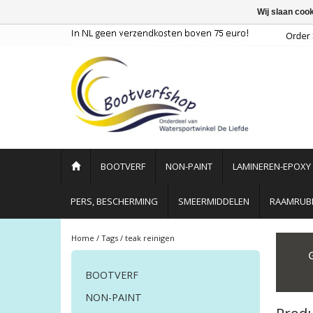
Wij slaan coo
BOOTVERF
NON-PAINT
LAMINEREN-EPOXY
PERS, BESCHERMING
SMEERMIDDELEN
RAAMRUBB
Home
/
Tags
/
teak reinigen
BOOTVERF
NON-PAINT