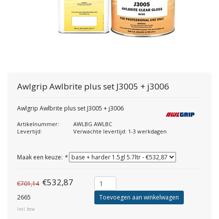
Awlgrip
Awlbrite plus set J3005 + j3006
Awlgrip Awlbrite plus set J3005 + j3006
Artikelnummer:
AWLBG AWLBC
Levertijd:
Verwachte levertijd: 1-3 werkdagen
Maak een keuze:
*
€532,87
€701,14
2665
Toevoegen aan winkelwagen
Incl. btw