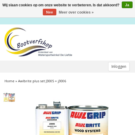
Wij slaan cookies op om onze website te verbeteren. Is dat akkoord?
Ja
Toggle
navigation
Nee
Meer over cookies »
Inloggen
Home
»
Awlbrite plus set J3005 + j3006