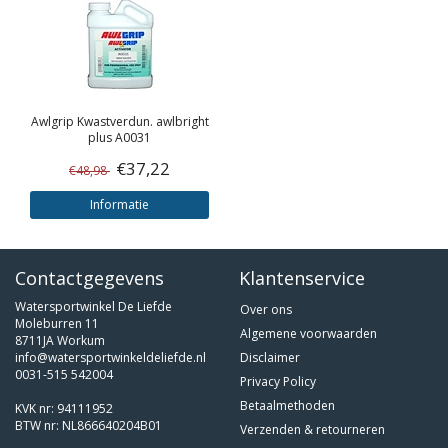
Awlgrip
Kwastverdun. awlbright
plus A0031
€37,22
€48,98
Informatie
Contactgegevens
Klantenservice
Watersportwinkel De Liefde
Over ons
Moleburren 11
Algemene voorwaarden
8711JA Workum
info@watersportwinkeldeliefde.nl
Disclaimer
0031-515 542004
Privacy Policy
Betaalmethoden
KVK nr: 94111952
BTW nr: NL866640204B01
Verzenden & retourneren