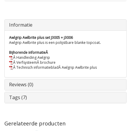
Informatie
Awlgrip Awlbrite plus set J3005 + j3006
Awlgrip Awlbrite plus is een polijstbare blanke topcoat
.
Bijhorende informatieÂ
Â Handleiding Awlgrip
Â VerfsysteemÂ brochure
Â Technisch informatiebladÂ Awlgrip Awlbrite plus
Reviews (0)
Tags (7)
Gerelateerde producten