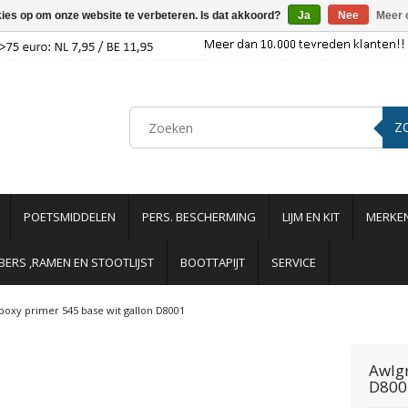
kies op om onze website te verbeteren. Is dat akkoord?
Ja
Nee
Meer 
Z
POETSMIDDELEN
PERS. BESCHERMING
LIJM EN KIT
MERKE
ERS ,RAMEN EN STOOTLIJST
BOOTTAPIJT
SERVICE
poxy primer 545 base wit gallon D8001
Awlg
D800