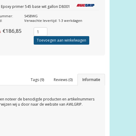
 Epoxy primer 545 base wit gallon D8001
lnummer:
545BWG
d:
Verwachte levertijd: 1-3 werkdagen
€186,85
6
Toevoegen aan winkelwagen
Tags (9)
Reviews (0)
Informatie
 en noteer de benodigde producten en artikelnummers
rwijzen wij u door naar de website van AWLGRIP.