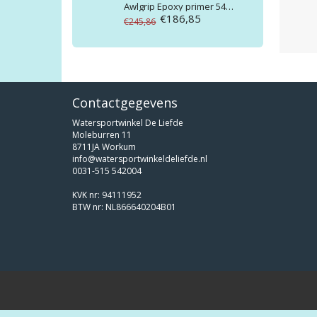
Awlgrip
Epoxy primer 545 base wit gallon D8001
€186,85
€245,86
Contactgegevens
Watersportwinkel De Liefde
Moleburren 11
8711JA Workum
info@watersportwinkeldeliefde.nl
0031-515 542004
KVK nr: 94111952
BTW nr: NL866640204B01