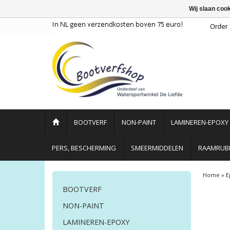
Wij slaan coo
BOOTVERF
NON-PAINT
LAMINEREN-EPOXY
PERS, BESCHERMING
SMEERMIDDELEN
RAAMRUBB
Home
»
E
BOOTVERF
NON-PAINT
LAMINEREN-EPOXY