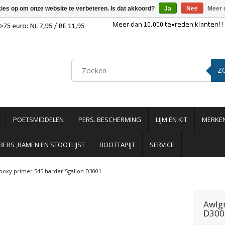
kies op om onze website te verbeteren. Is dat akkoord?
Ja
Nee
Meer 
Z
POETSMIDDELEN
PERS. BESCHERMING
LIJM EN KIT
MERKE
ERS ,RAMEN EN STOOTLIJST
BOOTTAPIJT
SERVICE
poxy primer 545 harder 5gallon D3001
Awlg
D300