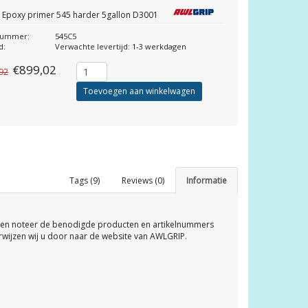
 Epoxy primer 545 harder 5gallon D3001
lnummer:
545C5
d:
Verwachte levertijd: 1-3 werkdagen
€899,02
,92
Toevoegen aan winkelwagen
Tags (9)
Reviews (0)
Informatie
 en noteer de benodigde producten en artikelnummers
rwijzen wij u door naar de website van AWLGRIP.