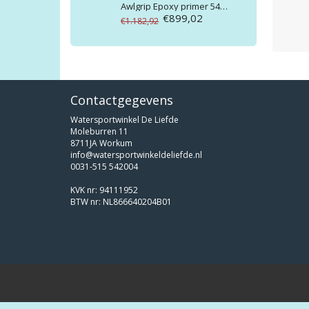
Awlgrip
Epoxy primer 545 harder 5gallon D3001
€899,02
€1.182,92
Contactgegevens
Watersportwinkel De Liefde
Moleburren 11
8711JA Workum
info@watersportwinkeldeliefde.nl
0031-515 542004
KVK nr: 94111952
BTW nr: NL866640204B01