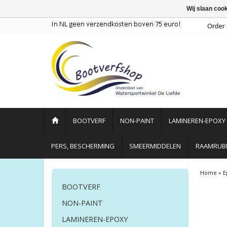
Wij slaan coo
BOOTVERF
NON-PAINT
LAMINEREN-EPOXY
PERS, BESCHERMING
SMEERMIDDELEN
RAAMRUBB
Home
»
E
BOOTVERF
NON-PAINT
LAMINEREN-EPOXY