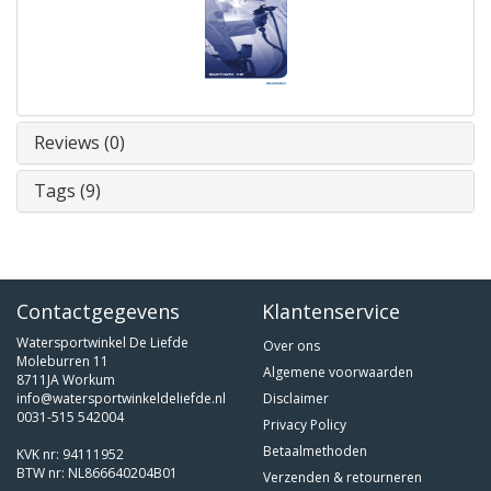
Reviews (0)
Tags (9)
Contactgegevens
Klantenservice
Watersportwinkel De Liefde
Over ons
Moleburren 11
Algemene voorwaarden
8711JA Workum
info@watersportwinkeldeliefde.nl
Disclaimer
0031-515 542004
Privacy Policy
Betaalmethoden
KVK nr: 94111952
BTW nr: NL866640204B01
Verzenden & retourneren