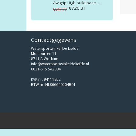
Awlgrip
High build base 4gallon D8002
€720,31
€947,77
Contactgegevens
Watersportwinkel De Liefde
Moleburren 11
8711JA Workum
info@watersportwinkeldeliefde.nl
0031-515 542004
KVK nr: 94111952
BTW nr: NL866640204B01