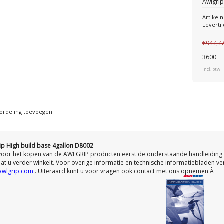
Awlgrip
Artike
Levertij
€947,7
3600
Incl. btw
ordeling toevoegen
ip High build base 4gallon D8002
voor het kopen van de AWLGRIP producten eerst de onderstaande handleiding
at u verder winkelt. Voor overige informatie en technische informatiebladen ve
wlgrip.com
. Uiteraard kunt u voor vragen ook contact met ons opnemen.Â