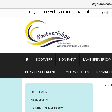
Wij slaan coo
BOOTVERF
NON-PAINT
LAMINEREN-EPOXY
PERS, BESCHERMING
SMEERMIDDELEN
RAAMRUBB
Home
»
H
BOOTVERF
NON-PAINT
LAMINEREN-EPOXY