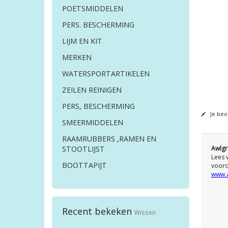
POETSMIDDELEN
PERS. BESCHERMING
LIJM EN KIT
MERKEN
WATERSPORTARTIKELEN
ZEILEN REINIGEN
PERS, BESCHERMING
Je beo
SMEERMIDDELEN
RAAMRUBBERS ,RAMEN EN
STOOTLIJST
Awlgr
Lees 
BOOTTAPIJT
voord
www.a
Recent bekeken
Wissen