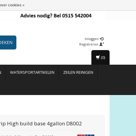
over cookies »
Inloggen
OEKEN
Registreren
(0)
N
WATERSPORTARTIKELEN
ZEILEN REINIGEN
rip
High build base 4gallon D8002