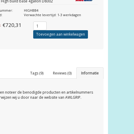
 High build base 4gallon D8002
lnummer:
HIGHBB4
d:
Verwachte levertijd: 1-3 werkdagen
€720,31
7
Toevoegen aan winkelwagen
Tags (9)
Reviews (0)
Informatie
 en noteer de benodigde producten en artikelnummers
rwijzen wij u door naar de website van AWLGRIP.