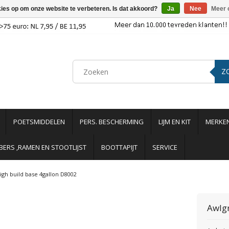
kies op om onze website te verbeteren. Is dat akkoord?
Ja
Nee
Meer 
Z
POETSMIDDELEN
PERS. BESCHERMING
LIJM EN KIT
MERKE
ERS ,RAMEN EN STOOTLIJST
BOOTTAPIJT
SERVICE
igh build base 4gallon D8002
Awlg