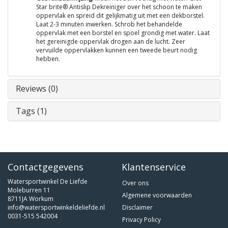
Star brite® Antislip Dekreiniger over het schoon te maken
oppervlak en spreid dit gelijkmatig uit met een dekborstel.
Laat 2-3 minuten inwerken. Schrob het behandelde
oppervlak met een borstel en spoel grondig met water. Laat
het gereinigde oppervlak drogen aan de lucht. Zeer
vervuilde oppervlakken kunnen een tweede beurt nodig
hebben.
Reviews (0)
Tags (1)
Contactgegevens
Klantenservice
Watersportwinkel De Liefde
Over ons
Moleburren 11
Algemene voorwaarden
8711JA Workum
info@watersportwinkeldeliefde.nl
Disclaimer
0031-515 542004
Privacy Policy