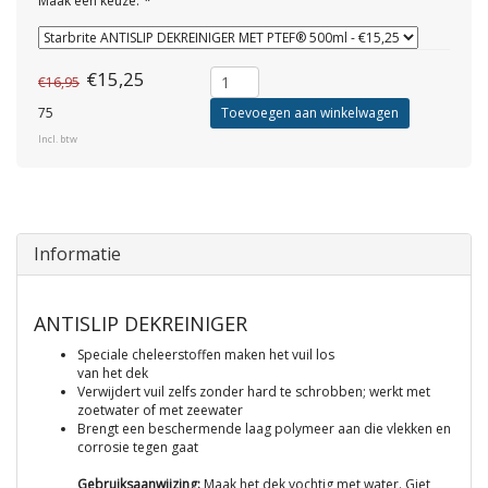
Maak een keuze:
*
€15,25
€16,95
75
Toevoegen aan winkelwagen
Incl. btw
Informatie
ANTISLIP DEKREINIGER
Speciale cheleerstoffen maken het vuil los
van het dek
Verwijdert vuil zelfs zonder hard te schrobben; werkt met
zoetwater of met zeewater
Brengt een beschermende laag polymeer aan die vlekken en
corrosie tegen gaat
Gebruiksaanwijzing:
Maak het dek vochtig met water. Giet