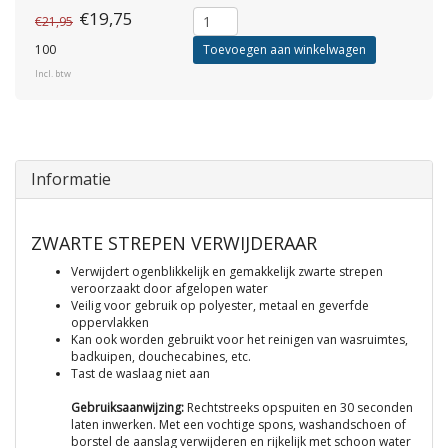
€19,75
€21,95
100
Toevoegen aan winkelwagen
Incl. btw
Informatie
ZWARTE STREPEN VERWIJDERAAR
Verwijdert ogenblikkelijk en gemakkelijk zwarte strepen
veroorzaakt door afgelopen water
Veilig voor gebruik op polyester, metaal en geverfde
oppervlakken
Kan ook worden gebruikt voor het reinigen van wasruimtes,
badkuipen, douchecabines, etc.
Tast de waslaag niet aan
Gebruiksaanwijzing:
Rechtstreeks opspuiten en 30 seconden
laten inwerken. Met een vochtige spons, washandschoen of
borstel de aanslag verwijderen en rijkelijk met schoon water