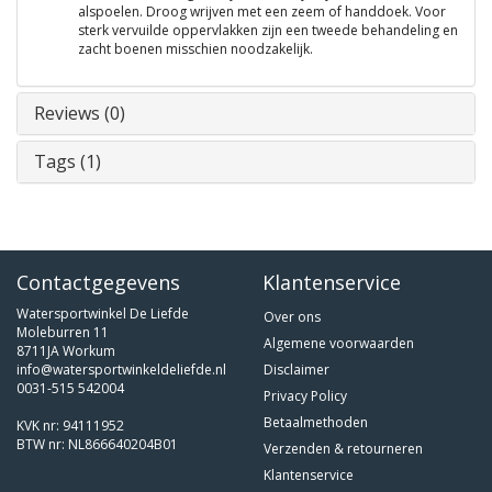
alspoelen. Droog wrijven met een zeem of handdoek. Voor
sterk vervuilde oppervlakken zijn een tweede behandeling en
zacht boenen misschien noodzakelijk.
Reviews (0)
Tags (1)
Contactgegevens
Klantenservice
Watersportwinkel De Liefde
Over ons
Moleburren 11
Algemene voorwaarden
8711JA Workum
info@watersportwinkeldeliefde.nl
Disclaimer
0031-515 542004
Privacy Policy
Betaalmethoden
KVK nr: 94111952
BTW nr: NL866640204B01
Verzenden & retourneren
Klantenservice