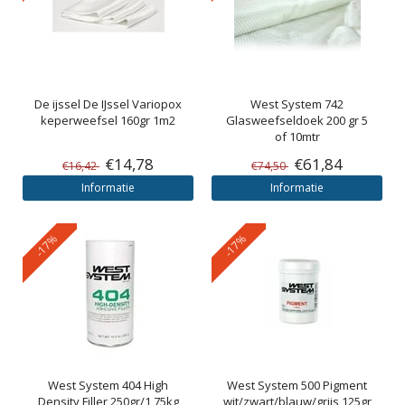
De ijssel
De IJssel Variopox
West System
742
keperweefsel 160gr 1m2
Glasweefseldoek 200 gr 5
of 10mtr
€14,78
€61,84
€16,42
€74,50
Informatie
Informatie
-17%
-17%
West System
404 High
West System
500 Pigment
Density Filler 250gr/1,75kg
wit/zwart/blauw/grijs 125gr