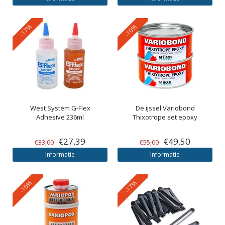
-17%
-10%
West System
G-Flex
De ijssel
Variobond
Adhesive 236ml
Thixotrope set epoxy
€27,39
€49,50
€33,00
€55,00
Informatie
Informatie
-10%
-17%