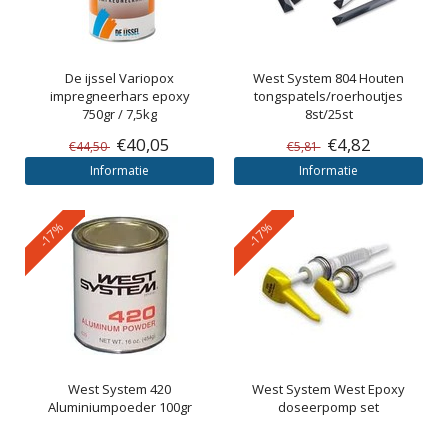
De ijssel
Variopox
West System
804 Houten
impregneerhars epoxy
tongspatels/roerhoutjes
750gr / 7,5kg
8st/25st
€40,05
€4,82
€44,50
€5,81
Informatie
Informatie
-17%
-17%
West System
420
West System
West Epoxy
Aluminiumpoeder 100gr
doseerpomp set