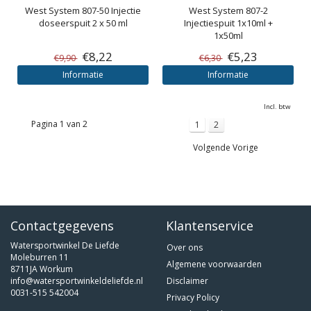
West System
807-50 Injectie
West System
807-2
doseerspuit 2 x 50 ml
Injectiespuit 1x10ml +
1x50ml
€8,22
€5,23
€9,90
€6,30
Informatie
Informatie
Incl. btw
Pagina 1 van 2
1
2
Volgende Vorige
Contactgegevens
Klantenservice
Watersportwinkel De Liefde
Over ons
Moleburren 11
Algemene voorwaarden
8711JA Workum
info@watersportwinkeldeliefde.nl
Disclaimer
0031-515 542004
Privacy Policy