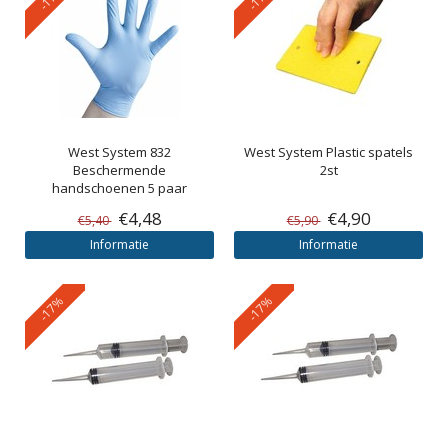
West System
832
West System
Plastic spatels
Beschermende
2st
handschoenen 5 paar
€4,48
€4,90
€5,40
€5,90
Informatie
Informatie
-17%
-17%