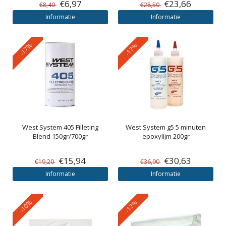
€6,97
€23,66
€8,40
€28,50
Informatie
Informatie
-17%
-17%
West System
405 Filleting
West System
g5 5 minuten
Blend 150gr/700gr
epoxylijm 200gr
€15,94
€30,63
€19,20
€36,90
Informatie
Informatie
-10%
-17%