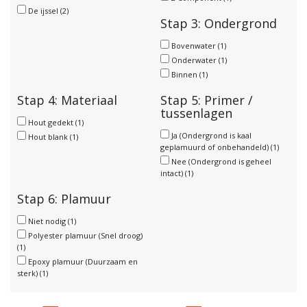
De ijssel
(2)
Stap 3: Ondergrond
Bovenwater
(1)
Onderwater
(1)
Binnen
(1)
Stap 4: Materiaal
Stap 5: Primer /
tussenlagen
Hout gedekt
(1)
Ja (Ondergrond is kaal
Hout blank
(1)
geplamuurd of onbehandeld)
(1)
Nee (Ondergrond is geheel
intact)
(1)
Stap 6: Plamuur
Niet nodig
(1)
Polyester plamuur (Snel droog)
(1)
Epoxy plamuur (Duurzaam en
sterk)
(1)