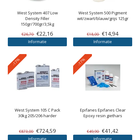
West System
407 Low
West System
500 Pigment
Density Filler
wit/zwart/blauw/grijs 125gr
150gr/700gr/3,5kg
€22,16
€14,94
€26,70
€18,00
Informatie
Informatie
-17%
-17%
West System
105 C Pack
Epifanes
Epifanes Clear
30kg 205/206 harder
Epoxy resin giethars
€724,59
€41,42
€873,00
€49,90
Informatie
Informatie