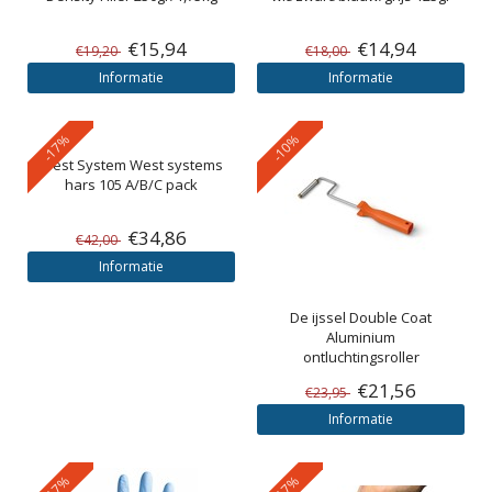
€15,94
€14,94
€19,20
€18,00
Informatie
Informatie
-17%
-10%
West System
West systems
hars 105 A/B/C pack
€34,86
€42,00
Informatie
De ijssel
Double Coat
Aluminium
ontluchtingsroller
€21,56
€23,95
Informatie
-17%
-17%