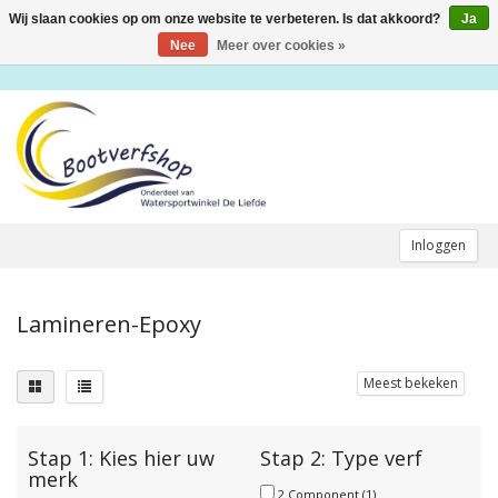
Wij slaan cookies op om onze website te verbeteren. Is dat akkoord?
Ja
Toggle
navigation
Nee
Meer over cookies »
Inloggen
Lamineren-Epoxy
Meest bekeken
Stap 1: Kies hier uw
Stap 2: Type verf
merk
2 Component
(1)