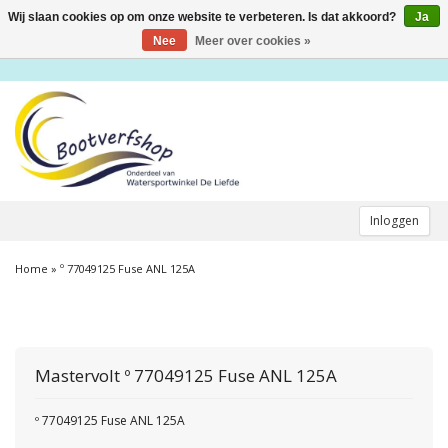
Wij slaan cookies op om onze website te verbeteren. Is dat akkoord?
Ja
Toggle
navigation
Nee
Meer over cookies »
Inloggen
Home
»
º 77049125 Fuse ANL 125A
Mastervolt
º 77049125 Fuse ANL 125A
º 77049125 Fuse ANL 125A