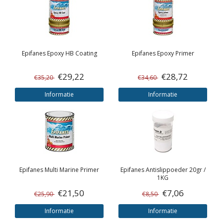
Epifanes
Epoxy HB Coating
Epifanes
Epoxy Primer
€29,22
€28,72
€35,20
€34,60
Informatie
Informatie
Epifanes
Multi Marine Primer
Epifanes
Antislippoeder 20gr /
1KG
€21,50
€7,06
€25,90
€8,50
Informatie
Informatie