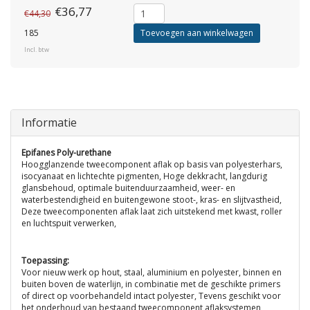
€36,77
€44,30
185
Toevoegen aan winkelwagen
Incl. btw
Informatie
Epifanes Poly-urethane
Hoogglanzende tweecomponent aflak op basis van polyesterhars,
isocyanaat en lichtechte pigmenten, Hoge dekkracht, langdurig
glansbehoud, optimale buitenduurzaamheid, weer- en
waterbestendigheid en buitengewone stoot-, kras- en slijtvastheid,
Deze tweecomponenten aflak laat zich uitstekend met kwast, roller
en luchtspuit verwerken,
Toepassing:
Voor nieuw werk op hout, staal, aluminium en polyester, binnen en
buiten boven de waterlijn, in combinatie met de geschikte primers
of direct op voorbehandeld intact polyester, Tevens geschikt voor
het onderhoud van bestaand tweecomponent aflaksystemen