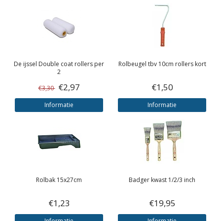
De ijssel
Double coat rollers per
Rolbeugel tbv 10cm rollers kort
2
€2,97
€1,50
€3,30
Informatie
Informatie
Rolbak 15x27cm
Badger kwast 1/2/3 inch
€1,23
€19,95
Informatie
Informatie