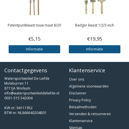
Patentpuntkwast touw maat 8/20
Badger kwast 1/2/3 inch
€5,15
€19,95
Informatie
Informatie
Contactgegevens
Klantenservice
Watersportwinkel De Liefde
Over ons
Moleburren 11
Algemene voorwaarden
8711JA Workum
info@watersportwinkeldeliefde.nl
Disclaimer
0031-515 542004
Privacy Policy
Betaalmethoden
KVK nr: 94111952
BTW nr: NL866640204B01
Verzenden & retourneren
Klantenservice
Sitemap