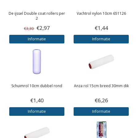
De ijssel
Double coat rollers per
Vachtrol nylon 10cm 651126
2
€2,97
€1,44
€3,30
Informatie
Informatie
Schuimrol 10cm dubbel rond
Anza rol 15cm breed 30mm dik
€1,40
€6,26
Informatie
Informatie