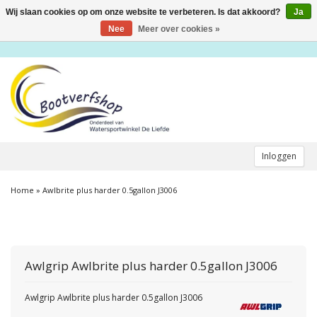
Wij slaan cookies op om onze website te verbeteren. Is dat akkoord?
Ja
Toggle
navigation
Nee
Meer over cookies »
Inloggen
Home
»
Awlbrite plus harder 0.5gallon J3006
Awlgrip
Awlbrite plus harder 0.5gallon J3006
Awlgrip Awlbrite plus harder 0.5gallon J3006