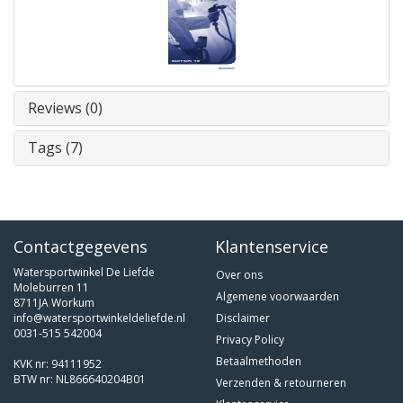
Reviews (0)
Tags (7)
Contactgegevens
Klantenservice
Watersportwinkel De Liefde
Over ons
Moleburren 11
Algemene voorwaarden
8711JA Workum
info@watersportwinkeldeliefde.nl
Disclaimer
0031-515 542004
Privacy Policy
Betaalmethoden
KVK nr: 94111952
BTW nr: NL866640204B01
Verzenden & retourneren