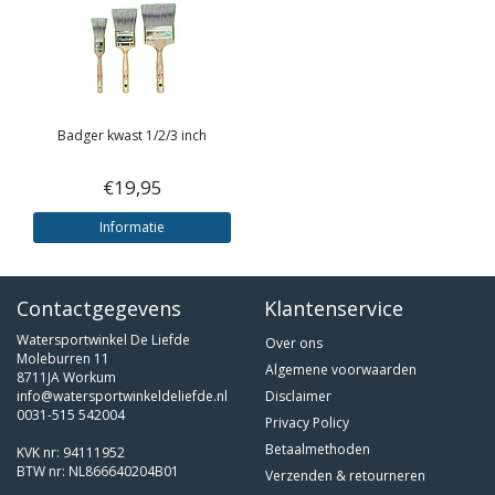
Badger kwast 1/2/3 inch
€19,95
Informatie
Contactgegevens
Klantenservice
Watersportwinkel De Liefde
Over ons
Moleburren 11
Algemene voorwaarden
8711JA Workum
info@watersportwinkeldeliefde.nl
Disclaimer
0031-515 542004
Privacy Policy
Betaalmethoden
KVK nr: 94111952
BTW nr: NL866640204B01
Verzenden & retourneren