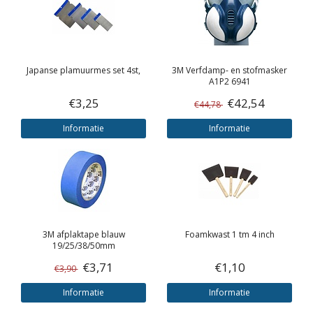
Japanse plamuurmes set 4st,
3M
Verfdamp- en stofmasker
A1P2 6941
€3,25
€42,54
€44,78
Informatie
Informatie
3M
afplaktape blauw
Foamkwast 1 tm 4 inch
19/25/38/50mm
€3,71
€1,10
€3,90
Informatie
Informatie