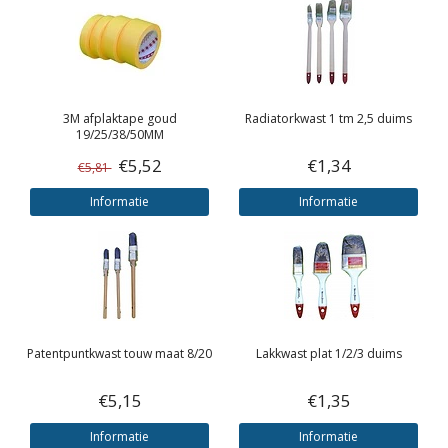
3M
afplaktape goud
Radiatorkwast 1 tm 2,5 duims
19/25/38/50MM
€5,52
€1,34
€5,81
Informatie
Informatie
Patentpuntkwast touw maat 8/20
Lakkwast plat 1/2/3 duims
€5,15
€1,35
Informatie
Informatie