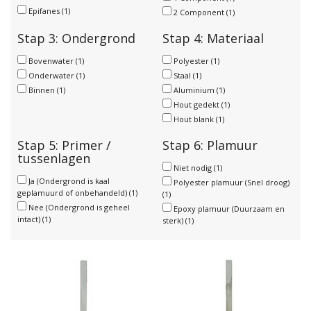
Epifanes
(1)
2 Component
(1)
Stap 3: Ondergrond
Stap 4: Materiaal
Bovenwater
(1)
Polyester
(1)
Onderwater
(1)
Staal
(1)
Binnen
(1)
Aluminium
(1)
Hout gedekt
(1)
Hout blank
(1)
Stap 5: Primer /
Stap 6: Plamuur
tussenlagen
Niet nodig
(1)
Ja (Ondergrond is kaal
Polyester plamuur (Snel droog)
geplamuurd of onbehandeld)
(1)
(1)
Nee (Ondergrond is geheel
Epoxy plamuur (Duurzaam en
intact)
(1)
sterk)
(1)