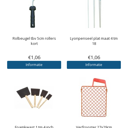
Rolbeugel tbv 5cm rollers
Lyonpenseel plat maat 4 tm
kort
18
€1,06
€1,06
Informatie
Informatie
Foamkwast 1 tm 4 inch
Verfrooster 27x29cm