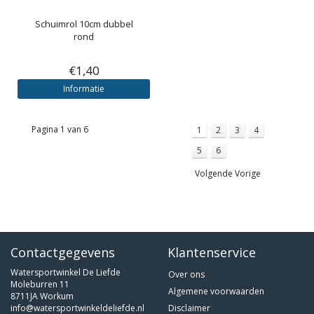
Schuimrol 10cm dubbel
rond
€1,40
Informatie
Pagina 1 van 6
1
2
3
4
5
6
Volgende Vorige
Contactgegevens
Klantenservice
Watersportwinkel De Liefde
Over ons
Moleburren 11
Algemene voorwaarden
8711JA Workum
info@watersportwinkeldeliefde.nl
Disclaimer