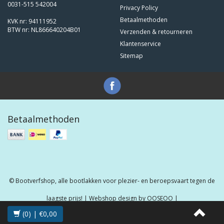
0031-515 542004
Privacy Policy
Betaalmethoden
KVK nr: 94111952
BTW nr: NL866640204B01
Verzenden & retourneren
Klantenservice
Sitemap
Betaalmethoden
© Bootverfshop, alle bootlakken voor plezier- en beroepsvaart tegen de
laagste prijs! | Webshop design by
OOSEOO
|
(0) | €0,00