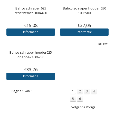
Bahco schraper 625
Bahco schraper houder 650
reservemes 1004490
1006500
€15,08
€37,05
Informatie
Informatie
Incl. btw
Bahco schraper houder625
driehoek1006250
€33,76
Informatie
Pagina 1 van 6
1
2
3
4
5
6
Volgende Vorige