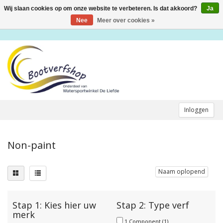
Wij slaan cookies op om onze website te verbeteren. Is dat akkoord?
Ja
Toggle
navigation
Nee
Meer over cookies »
Inloggen
Non-paint
Naam oplopend
Stap 1: Kies hier uw
Stap 2: Type verf
merk
1 Component
(1)