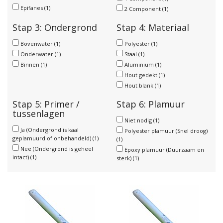
Epifanes
(1)
2 Component
(1)
Stap 3: Ondergrond
Stap 4: Materiaal
Bovenwater
(1)
Polyester
(1)
Onderwater
(1)
Staal
(1)
Binnen
(1)
Aluminium
(1)
Hout gedekt
(1)
Hout blank
(1)
Stap 5: Primer /
Stap 6: Plamuur
tussenlagen
Niet nodig
(1)
Ja (Ondergrond is kaal
Polyester plamuur (Snel droog)
geplamuurd of onbehandeld)
(1)
(1)
Nee (Ondergrond is geheel
Epoxy plamuur (Duurzaam en
intact)
(1)
sterk)
(1)