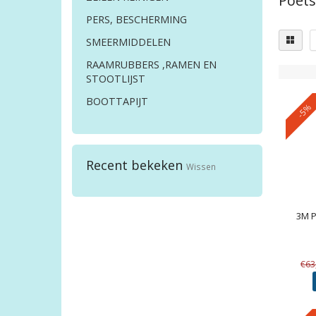
Poet
PERS, BESCHERMING
SMEERMIDDELEN
RAAMRUBBERS ,RAMEN EN
STOOTLIJST
BOOTTAPIJT
-5%
Recent bekeken
Wissen
3M
P
€63