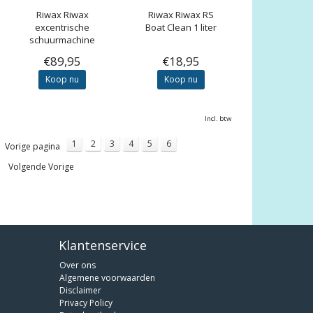
Riwax
Riwax
Riwax
Riwax RS
excentrische
Boat Clean 1 liter
schuurmachine
€89,95
€18,95
Koop nu
Koop nu
Incl. btw
1
2
3
4
5
6
Vorige pagina
Volgende Vorige
Klantenservice
Over ons
Algemene voorwaarden
Disclaimer
Privacy Policy