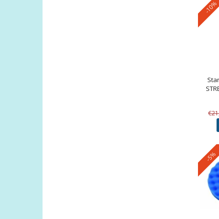
-10%
Star
STR
€21
-5%