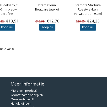
M
Poetsschijf
International
Starbrite
Starbrite
50mm blauw
Boatcare teak oil
Roestvlekken
ultrafine
verwijderaar 650ml
€13,51
€12,70
€24,25
,22
€16,93
€26,95
Koop nu
Koop nu
Koop nu
na 2 van 6
Meer informatie
Mist u een product?
Grootafname bedrijven
Onze kortingen!!!
Handleidingen