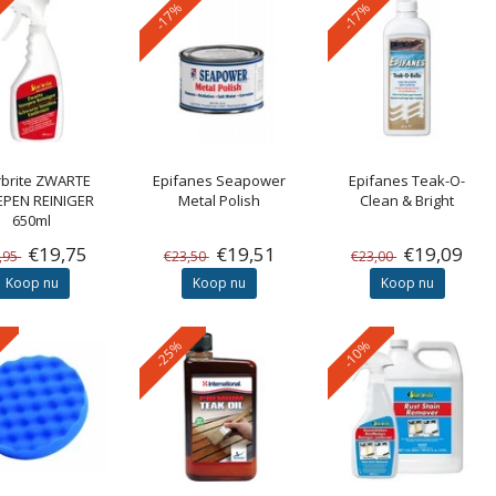
-17%
-17%
brite
ZWARTE
Epifanes
Seapower
Epifanes
Teak-O-
EPEN REINIGER
Metal Polish
Clean & Bright
650ml
€19,75
€19,51
€19,09
,95
€23,50
€23,00
Koop nu
Koop nu
Koop nu
-25%
-10%