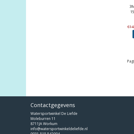
3
1
€14
Pagi
Contactgegevens
Watersportwinkel De Liefde
Moleburren 11
8711JA Workum
info@watersportwinkeldeliefde.nl
0031-515 542004