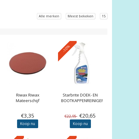
Alle merken
Meest bekeken
15
-10%
Riwax
Riwax
Starbrite
DOEK- EN
Mateerschijf
BOOTKAPPENREINIGER
€3,35
€20,65
€22,95
Koop nu
Koop nu