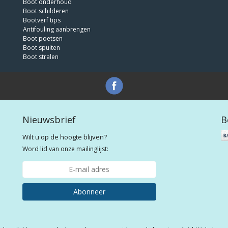
Boot onderhoud
Boot schilderen
Bootverf tips
Antifouling aanbrengen
Boot poetsen
Boot spuiten
Boot stralen
Nieuwsbrief
B
Wilt u op de hoogte blijven?
Word lid van onze mailinglijst:
Abonneer