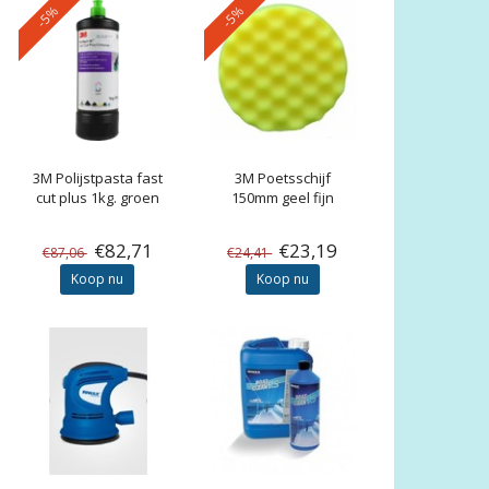
-5%
-5%
3M
Polijstpasta fast
3M
Poetsschijf
cut plus 1kg. groen
150mm geel fijn
€82,71
€23,19
€87,06
€24,41
Koop nu
Koop nu