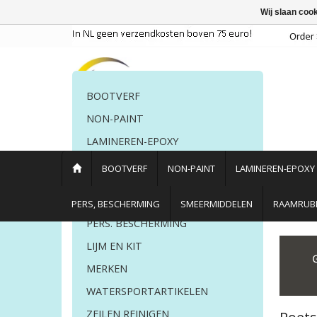
Wij slaan coo
BOOTVERF
NON-PAINT
LAMINEREN-EPOXY
POETSMIDDELEN
BOOTVERF
NON-PAINT
LAMINEREN-EPOXY
Poetsspullen
Poetsmachines
PERS, BESCHERMING
SMEERMIDDELEN
RAAMRUBB
PERS. BESCHERMING
Home
/
Poetsmiddelen
LIJM EN KIT
MERKEN
WATERSPORTARTIKELEN
ZEILEN REINIGEN