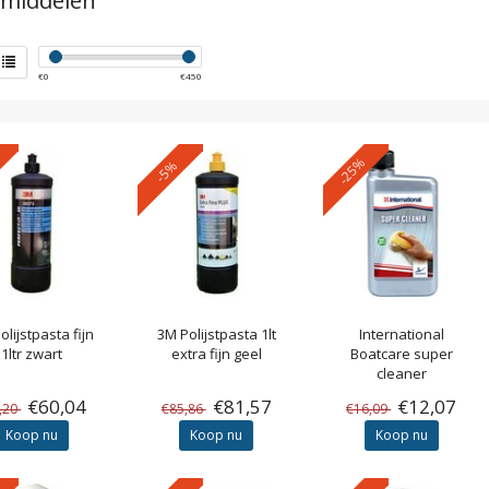
smiddelen
€
0
€
450
-25%
-5%
olijstpasta fijn
3M
Polijstpasta 1lt
International
1ltr zwart
extra fijn geel
Boatcare super
cleaner
€60,04
€81,57
€12,07
,20
€85,86
€16,09
Koop nu
Koop nu
Koop nu